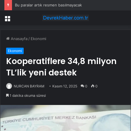
Bu paralar artık resmen basılmayacak
Menü
Anasayfa
/
Ekonomi
Ekonomi
Kooperatiflere 34,8 milyon
TL’lik yeni destek
NURCAN BAYRAM
Kasım 12, 2025
0
0
1 dakika okuma süresi