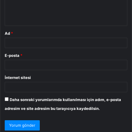
m
*
Ad
*
E-posta
*
İnternet sitesi
Daha sonraki yorumlarımda kullanılması için adım, e-posta
adresim ve site adresim bu tarayıcıya kaydedilsin.