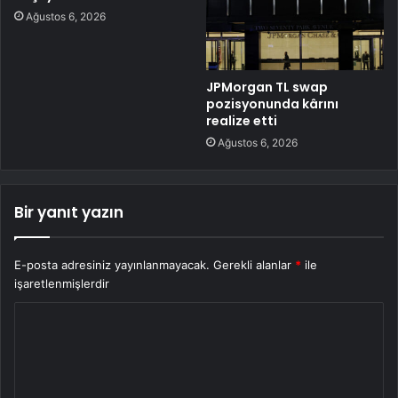
Ağustos 6, 2026
JPMorgan TL swap
pozisyonunda kârını
realize etti
Ağustos 6, 2026
Bir yanıt yazın
E-posta adresiniz yayınlanmayacak.
Gerekli alanlar
*
ile
işaretlenmişlerdir
Y
o
r
u