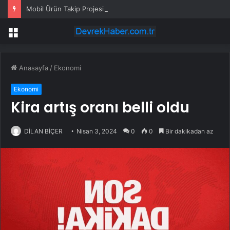
Mobil Ürün Takip Projesi Devam Ediyor
Menü
Anasayfa
/
Ekonomi
Ekonomi
Kira artış oranı belli oldu
DİLAN BİÇER
Nisan 3, 2024
0
0
Bir dakikadan az