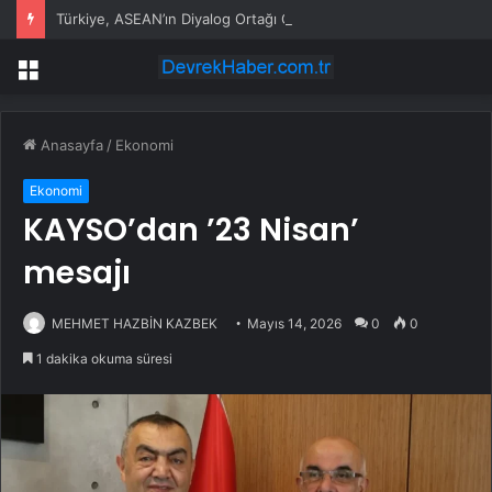
Türkiye, ASEAN’ın Diyalog Ortağı Oldu
Menü
Anasayfa
/
Ekonomi
Ekonomi
KAYSO’dan ’23 Nisan’
mesajı
MEHMET HAZBİN KAZBEK
Mayıs 14, 2026
0
0
1 dakika okuma süresi