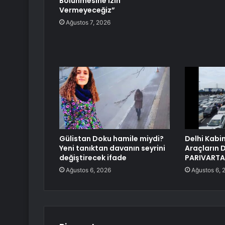
Bölünmesine İzin
Vermeyeceğiz”
Ağustos 7, 2026
Gülistan Doku hamile miydi?
Delhi Kabin
Yeni tanıktan davanın seyrini
Araçların D
değiştirecek ifade
PARIVARTAN
Ağustos 6, 2026
Ağustos 6, 