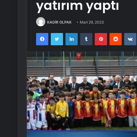
yatırım yaptı
KADİR OLPAK
Mart 29, 2023
Facebook
Twitter
LinkedIn
Tumblr
Pinterest
Reddit