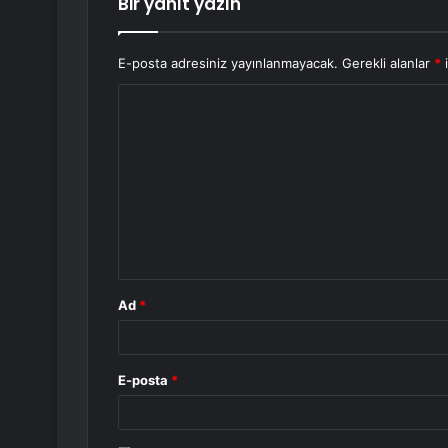
Bir yanıt yazın
E-posta adresiniz yayınlanmayacak.
Gerekli alanlar
*
i
Y
o
r
u
m
*
Ad
*
E-posta
*