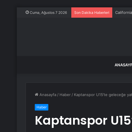
Californi
Cuma, Ağustos 7 2026
Son Dakika Haberleri
ANASAY
Anasayfa
/
Haber
/
Kaptanspor U15’te geleceğe yat
Haber
Kaptanspor U15