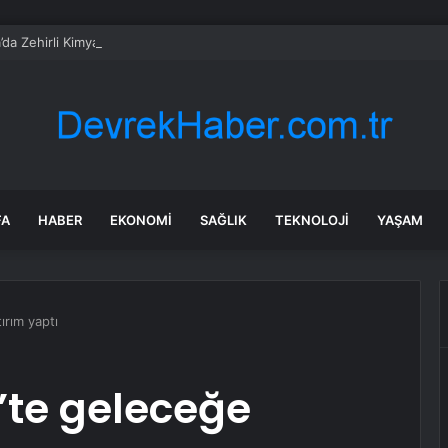
a’da Zehirli Kimyasal Tehdidi: 40 Bin Kişi Tahliye Edildi
FA
HABER
EKONOMI
SAĞLIK
TEKNOLOJI
YAŞAM
ırım yaptı
’te geleceğe