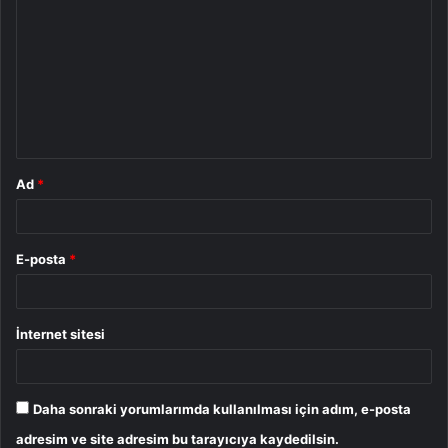
o
r
u
m
*
Ad
*
E-posta
*
İnternet sitesi
Daha sonraki yorumlarımda kullanılması için adım, e-posta
adresim ve site adresim bu tarayıcıya kaydedilsin.