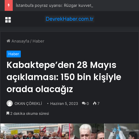
İstanbul’a poyraz uyarısı: Rüzgar kuvvetlenecek!
Menü
Anasayfa
/
Haber
Haber
Kabaktepe’den 28 Mayıs
açıklaması: 150 bin kişiyle
orada olacağız
OKAN ÇÖREKLİ
Haziran 5, 2023
0
7
2 dakika okuma süresi