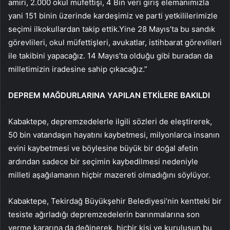
amiri, 2.000 okul müfettişi, 4 Bin veri giriş elemanımızla
yani 151 binin üzerinde kardeşimiz ve parti yetkililerimizle
seçimi ilkokullardan takip ettik.Yine 28 Mayıs’ta bu sandık
görevlileri, okul müfettişleri, avukatlar, istihbarat görevlileri
ile takibini yapacağız. 14 Mayıs’ta olduğu gibi buradan da
milletimizin iradesine sahip çıkacağız.”
DEPREM MAĞDURLARINA YAPILAN ETKİLERE BAKILDI
Kabaktepe, depremzedelerle ilgili sözleri de eleştirerek,
50 bin vatandaşın hayatını kaybetmesi, milyonlarca insanın
evini kaybetmesi ve böylesine büyük bir doğal afetin
ardından sadece bir seçimin kaybedilmesi nedeniyle
milleti aşağılamanın hiçbir mazereti olmadığını söylüyor.
Kabaktepe, Tekirdağ Büyükşehir Belediyesi’nin kentteki bir
tesiste ağırladığı depremzedelerin barınmalarına son
verme kararına da değinerek, hiçbir kişi ve kuruluşun bu