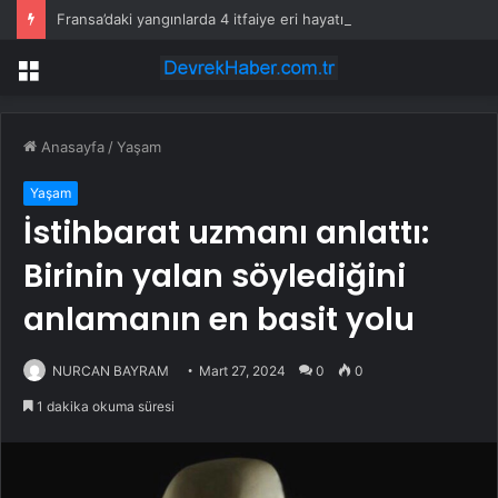
Fransa’daki yangınlarda 4 itfaiye eri hayatını kaybetti
Menü
Anasayfa
/
Yaşam
Yaşam
İstihbarat uzmanı anlattı:
Birinin yalan söylediğini
anlamanın en basit yolu
NURCAN BAYRAM
Mart 27, 2024
0
0
1 dakika okuma süresi