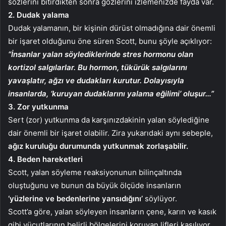
sözlerini bitirdikten sonra gözlerini izlemenizde fayda var.
2. Dudak yalama
Dudak yalamanın, bir kişinin dürüst olmadığına dair önemli
bir işaret olduğunu öne süren Scott, bunu şöyle açıklıyor:
“İnsanlar yalan söylediklerinde stres hormonu olan
kortizol salgılarlar. Bu hormon, tükürük salgılarını
yavaşlatır, ağzı ve dudakları kurutur. Dolayısıyla
insanlarda, ‘kuruyan dudaklarını yalama eğilimi’ oluşur…”
3. Zor yutkunma
Sert (zor) yutkunma da karşınızdakinin yalan söylediğine
dair önemli bir işaret olabilir. Zira yukarıdaki aynı sebeple,
ağız kuruluğu durumunda yutkunmak zorlaşabilir.
4. Beden hareketleri
Scott, yalan söyleme reaksiyonunun bilinçaltında
oluştuğunu ve bunun da büyük ölçüde insanların
‘yüzlerine ve bedenlerine yansıdığını’
söylüyor.
Scott’a göre, yalan söyleyen insanların çene, karın ve kasık
gibi vücutlarının belirli bölgelerini koruyan lifleri kasılıyor.