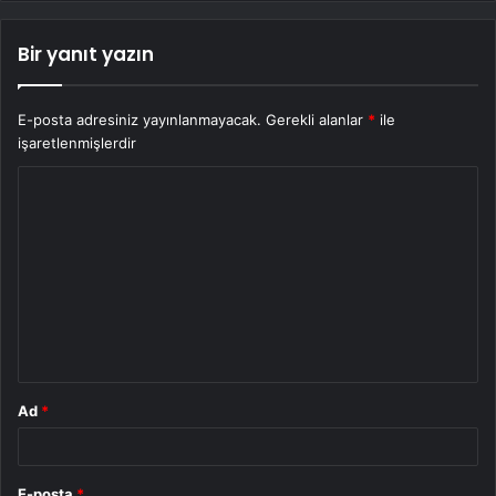
Bir yanıt yazın
E-posta adresiniz yayınlanmayacak.
Gerekli alanlar
*
ile
işaretlenmişlerdir
Y
o
r
u
m
*
Ad
*
E-posta
*