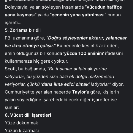
Dolayısıyla, yalan söyleyen insanlarda
“vücudun hafifçe
yana kayması”
ya da
“çenenin yana yatırılması”
bunun
işareti…
5. Zorlama bir dil
FBI uzmanına göre,
“Doğru söyleyenler aktarır, yalancılar
ise ikna etmeye çalışır.”
Bu nedenle kesinlik arz eden,
emin olduğunuz bir konuda
‘yüzde 100 eminim’
ifadesini
kullanmanıza hiç gerek yoktur.
Scott, bu bağlamda,
“Bu insanlar anlatmak yerine
satıyorlar, bu yüzden size bazı ek dolgu malzemeleri
veriyorlar, çünkü ‘
daha ikna edici olmak’
istiyorlar”
diyor.
Cumhuriyet’te yer alan haberde
Taylor
‘a göre, kişilerin
yalan söylediğine işaret edebilecek diğer işaretler ise
şunlar:
6. Vücut dili işaretleri
Yüze dokunmak
Yüzün kızarması