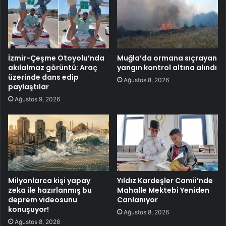
İzmir-Çeşme Otoyolu’nda
Muğla’da ormana sıçrayan
akılalmaz görüntü: Araç
yangın kontrol altına alındı
üzerinde dans edip
Ağustos 8, 2026
paylaştılar
Ağustos 9, 2026
Milyonlarca kişi yapay
Yıldız Kardeşler Camii’nde
zeka ile hazırlanmış bu
Mahalle Mektebi Yeniden
deprem videosunu
Canlanıyor
konuşuyor!
Ağustos 8, 2026
Ağustos 8, 2026