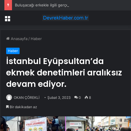
Buluşacağı erkekle ilgili gerçeği öğrenen kadından tepki çeken hareket
Menü
Anasayfa
/
Haber
Haber
İstanbul Eyüpsultan’da
ekmek denetimleri aralıksız
devam ediyor.
OKAN ÇÖREKLİ
Şubat 3, 2023
0
8
Bir dakikadan az