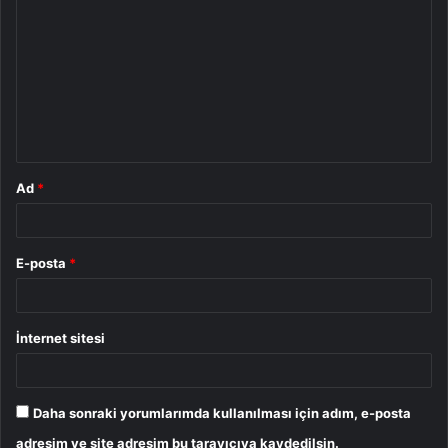
o
r
u
m
*
Ad
*
E-posta
*
İnternet sitesi
Daha sonraki yorumlarımda kullanılması için adım, e-posta
adresim ve site adresim bu tarayıcıya kaydedilsin.