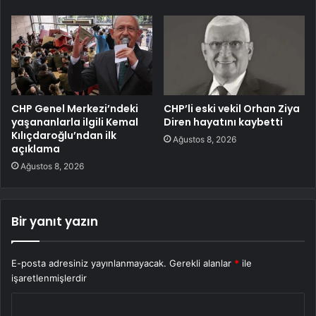
CHP Genel Merkezi’ndeki
CHP’li eski vekil Orhan Ziya
yaşananlarla ilgili Kemal
Diren hayatını kaybetti
Kılıçdaroğlu’ndan ilk
Ağustos 8, 2026
açıklama
Ağustos 8, 2026
Bir yanıt yazın
E-posta adresiniz yayınlanmayacak.
Gerekli alanlar
*
ile
işaretlenmişlerdir
Y