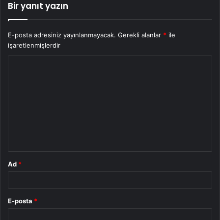
Bir yanıt yazın
E-posta adresiniz yayınlanmayacak.
Gerekli alanlar
*
ile
işaretlenmişlerdir
Y
o
r
u
m
*
Ad
*
E-posta
*