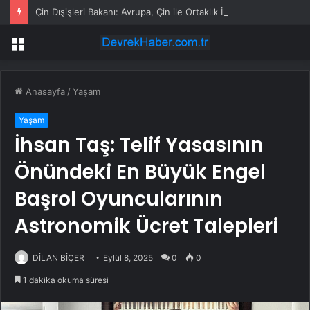
Çin Dışişleri Bakanı: Avrupa, Çin ile Ortaklık İlişkisini Sürdürmeli
Menü
Anasayfa
/
Yaşam
Yaşam
İhsan Taş: Telif Yasasının
Önündeki En Büyük Engel
Başrol Oyuncularının
Astronomik Ücret Talepleri
DİLAN BİÇER
Eylül 8, 2025
0
0
1 dakika okuma süresi