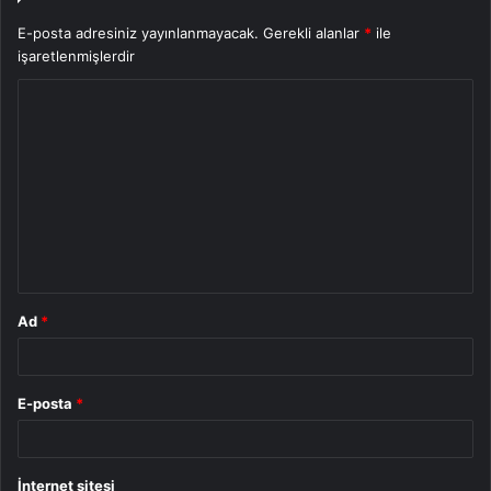
E-posta adresiniz yayınlanmayacak.
Gerekli alanlar
*
ile
işaretlenmişlerdir
Y
o
r
u
m
*
Ad
*
E-posta
*
İnternet sitesi