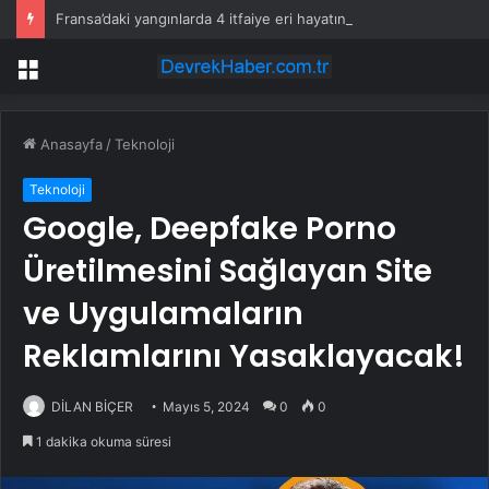
Fransa’daki yangınlarda 4 itfaiye eri hayatını kaybetti
Menü
Anasayfa
/
Teknoloji
Teknoloji
Google, Deepfake Porno
Üretilmesini Sağlayan Site
ve Uygulamaların
Reklamlarını Yasaklayacak!
DİLAN BİÇER
Mayıs 5, 2024
0
0
1 dakika okuma süresi