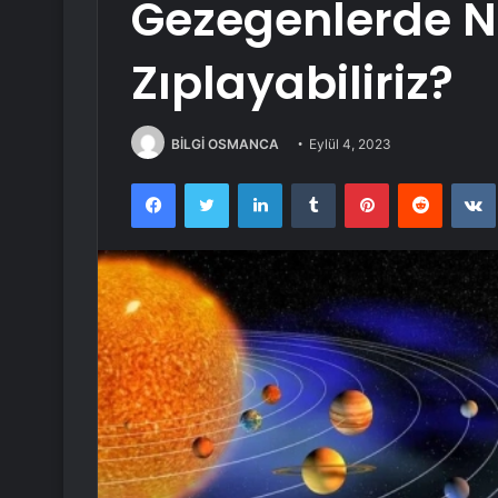
Gezegenlerde N
Zıplayabiliriz?
BİLGİ OSMANCA
Eylül 4, 2023
Facebook
Twitter
LinkedIn
Tumblr
Pinterest
Reddit