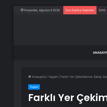
İzmir
Perşembe, Ağustos 6 2026
Son Dakika Haberleri
ANASAY
Anasayfa
/
Yaşam
/
Farklı Yer Çekimlerine Sahip G
Yaşam
Farklı Yer Çeki