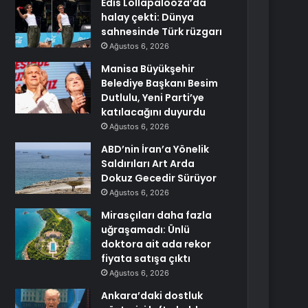
Edis Lollapalooza’da
halay çekti: Dünya
sahnesinde Türk rüzgarı
Ağustos 6, 2026
Manisa Büyükşehir
Belediye Başkanı Besim
Dutlulu, Yeni Parti’ye
katılacağını duyurdu
Ağustos 6, 2026
ABD’nin İran’a Yönelik
Saldırıları Art Arda
Dokuz Gecedir Sürüyor
Ağustos 6, 2026
Mirasçıları daha fazla
uğraşamadı: Ünlü
doktora ait ada rekor
fiyata satışa çıktı
Ağustos 6, 2026
Ankara’daki dostluk