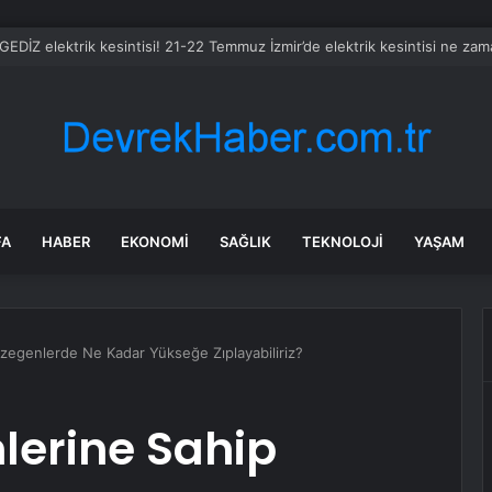
 GEDİZ elektrik kesintisi! 21-22 Temmuz İzmir’de elektrik kesintisi ne za
FA
HABER
EKONOMI
SAĞLIK
TEKNOLOJI
YAŞAM
ezegenlerde Ne Kadar Yükseğe Zıplayabiliriz?
mlerine Sahip