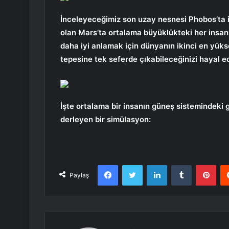
İnceleyeceğimiz son uzay nesnesi Phobos’ta i
olan Mars’ta ortalama büyüklükteki her insa
daha iyi anlamak için dünyanın ikinci en yük
tepesine tek seferde çıkabileceğinizi hayal ede
İşte ortalama bir insanın güneş sistemindeki 
derleyen bir simülasyon:
Facebook
Twitter
LinkedIn
Tumblr
Pint
Paylaş