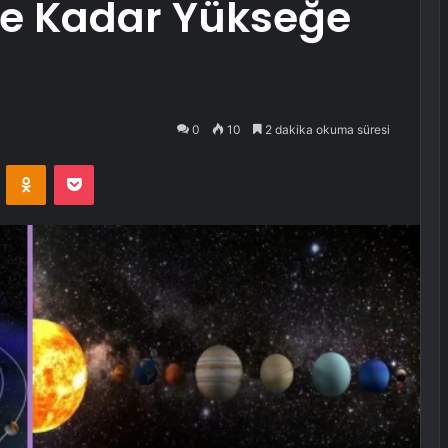
e Kadar Yükseğe
0
10
2 dakika okuma süresi
VKontakte
Odnoklassniki
Pocket