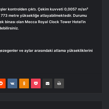
şler kontrolden çıktı. Çekim kuvveti 0,0057 m/sn²
n 773 metre yüksekliğe atlayabilmektedir. Durumu
sek binası olan Mecca Royal Clock Tower Hotel’in
bilirsiniz.
gezegenler ve aylar arasındaki atlama yüksekliklerini
erest
Reddit
VKontakte
Odnoklassniki
Pocket
E-Posta ile paylaş
Yazdır