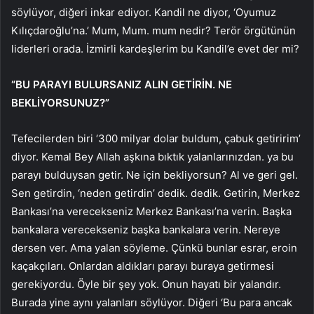
söylüyor, diğeri inkar ediyor. Kandil ne diyor, ‘Oyumuz
Kılıçdaroğlu’na.’ Mum, Mum. mum nedir? Terör örgütünün
liderleri orada. İzmirli kardeşlerim bu Kandil’e evet der mi?
“BU PARAYI BULURSANIZ ALIN GETİRİN. NE
BEKLİYORSUNUZ?”
Tefecilerden biri ‘300 milyar dolar buldum, çabuk getiririm’
diyor. Kemal Bey Allah aşkına bıktık yalanlarınızdan. ya bu
parayı bulduysan getir. Ne için bekliyorsun? Al ve geri gel.
Sen getirdin, ‘neden getirdin’ dedik. dedik. Getirin, Merkez
Bankası’na verecekseniz Merkez Bankası’na verin. Başka
bankalara verecekseniz başka bankalara verin. Nereye
dersen ver. Ama yalan söyleme. Çünkü bunlar esrar, eroin
kaçakçıları. Onlardan aldıkları parayı buraya getirmesi
gerekiyordu. Öyle bir şey yok. Onun hayatı bir yalandır.
Burada yine aynı yalanları söylüyor. Diğeri ‘Bu para ancak