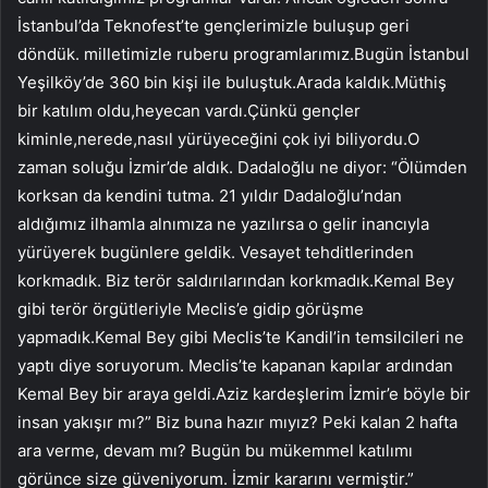
İstanbul’da Teknofest’te gençlerimizle buluşup geri
döndük. milletimizle ruberu programlarımız.Bugün İstanbul
Yeşilköy’de 360 ​​bin kişi ile buluştuk.Arada kaldık.Müthiş
bir katılım oldu,heyecan vardı.Çünkü gençler
kiminle,nerede,nasıl yürüyeceğini çok iyi biliyordu.O
zaman soluğu İzmir’de aldık. Dadaloğlu ne diyor: “Ölümden
korksan da kendini tutma. 21 yıldır Dadaloğlu’ndan
aldığımız ilhamla alnımıza ne yazılırsa o gelir inancıyla
yürüyerek bugünlere geldik. Vesayet tehditlerinden
korkmadık. Biz terör saldırılarından korkmadık.Kemal Bey
gibi terör örgütleriyle Meclis’e gidip görüşme
yapmadık.Kemal Bey gibi Meclis’te Kandil’in temsilcileri ne
yaptı diye soruyorum. Meclis’te kapanan kapılar ardından
Kemal Bey bir araya geldi.Aziz kardeşlerim İzmir’e böyle bir
insan yakışır mı?” Biz buna hazır mıyız? Peki kalan 2 hafta
ara verme, devam mı? Bugün bu mükemmel katılımı
görünce size güveniyorum. İzmir kararını vermiştir.”