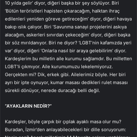
10 yılda gelir’ diyor, diğeri başka bir şey söylüyor. Biri
‘Bütün teröristleri hapisten çıkaracağım, halktan ihraç
edilenleri yeniden göreve getireceğim’ diyor, diğeri havaya
bakıp ıslık çalıyor. Biri ‘Savunma sanayi projelerini askıya
alacağım, askerleri sınırdan çekeceğim’ diyor, diğeri başka
bir söz mırıldanıyor. Biri ne diyor? ‘LGBT’nin kafamızda yeri
var’ diyor, diğeri ‘Onlarla nasıl bir araya gelebilirim’ diyor.
Kardeşlerim bu milletin aile kurumu sağlamdır. Bu milletten
LGBT’li çıkmıyor. Aile kurumumuzu lekelemiyoruz.
Gerçekten mi? Dik, erkek gibi. Ailelerimiz böyle. Her biri
ayrı bir ipte oynuyor, kumar masası dedikleri rulet masası
sürekli dönüyor, nerede duracağı belli değil.
“AYAKLARIN NEDİR?”
Kardeşler, böyle çarpık bir çıplak ayaklı masa olur mu?
Buradan, İzmir’den anlayabilecekleri bir dille soruyorum: