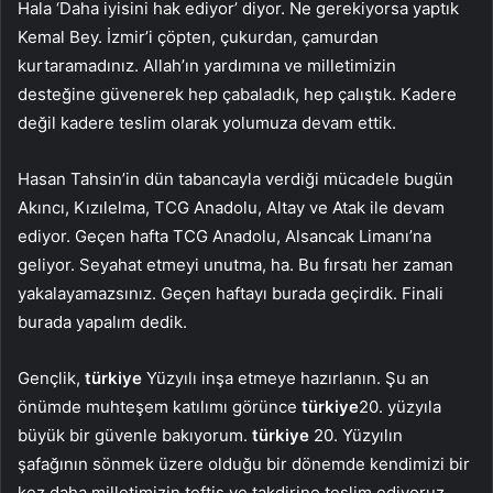
Hala ‘Daha iyisini hak ediyor’ diyor. Ne gerekiyorsa yaptık
Kemal Bey. İzmir’i çöpten, çukurdan, çamurdan
kurtaramadınız. Allah’ın yardımına ve milletimizin
desteğine güvenerek hep çabaladık, hep çalıştık. Kadere
değil kadere teslim olarak yolumuza devam ettik.
Hasan Tahsin’in dün tabancayla verdiği mücadele bugün
Akıncı, Kızılelma, TCG Anadolu, Altay ve Atak ile devam
ediyor. Geçen hafta TCG Anadolu, Alsancak Limanı’na
geliyor. Seyahat etmeyi unutma, ha. Bu fırsatı her zaman
yakalayamazsınız. Geçen haftayı burada geçirdik. Finali
burada yapalım dedik.
Gençlik,
türkiye
Yüzyılı inşa etmeye hazırlanın. Şu an
önümde muhteşem katılımı görünce
türkiye
20. yüzyıla
büyük bir güvenle bakıyorum.
türkiye
20. Yüzyılın
şafağının sönmek üzere olduğu bir dönemde kendimizi bir
kez daha milletimizin teftiş ve takdirine teslim ediyoruz.