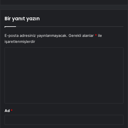
Bir yanıt yazın
E-posta adresiniz yayınlanmayacak.
Gerekli alanlar
*
ile
işaretlenmişlerdir
Y
o
r
u
m
*
Ad
*