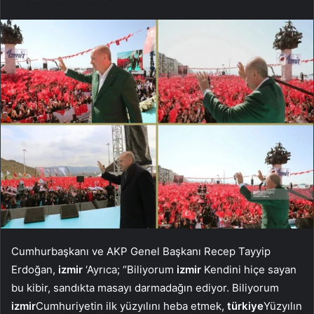
Cumhurbaşkanı ve AKP Genel Başkanı Recep Tayyip
Erdoğan,
izmir
‘Ayrıca; “Biliyorum
izmir
Kendini hiçe sayan
bu kibir, sandıkta masayı darmadağın ediyor. Biliyorum
izmir
Cumhuriyetin ilk yüzyılını heba etmek,
türkiye
Yüzyılın