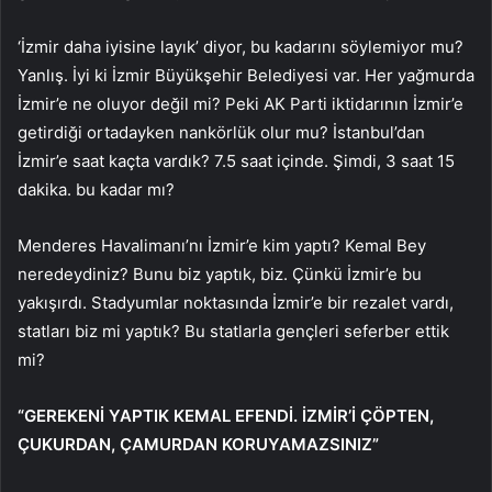
‘İzmir daha iyisine layık’ diyor, bu kadarını söylemiyor mu?
Yanlış. İyi ki İzmir Büyükşehir Belediyesi var. Her yağmurda
İzmir’e ne oluyor değil mi? Peki AK Parti iktidarının İzmir’e
getirdiği ortadayken nankörlük olur mu? İstanbul’dan
İzmir’e saat kaçta vardık? 7.5 saat içinde. Şimdi, 3 saat 15
dakika. bu kadar mı?
Menderes Havalimanı’nı İzmir’e kim yaptı? Kemal Bey
neredeydiniz? Bunu biz yaptık, biz. Çünkü İzmir’e bu
yakışırdı. Stadyumlar noktasında İzmir’e bir rezalet vardı,
statları biz mi yaptık? Bu statlarla gençleri seferber ettik
mi?
“GEREKENİ YAPTIK KEMAL EFENDİ. İZMİR’İ ÇÖPTEN,
ÇUKURDAN, ÇAMURDAN KORUYAMAZSINIZ”