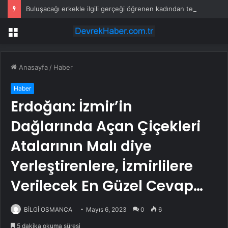
Buluşacağı erkekle ilgili gerçeği öğrenen kadından tepki çeken hareket
Menü
Anasayfa
/
Haber
Haber
Erdoğan: İzmir’in
Dağlarında Açan Çiçekleri
Atalarının Malı diye
Yerleştirenlere, İzmirlilere
Verilecek En Güzel Cevap…
BİLGİ OSMANCA
Mayıs 6, 2023
0
6
5 dakika okuma süresi