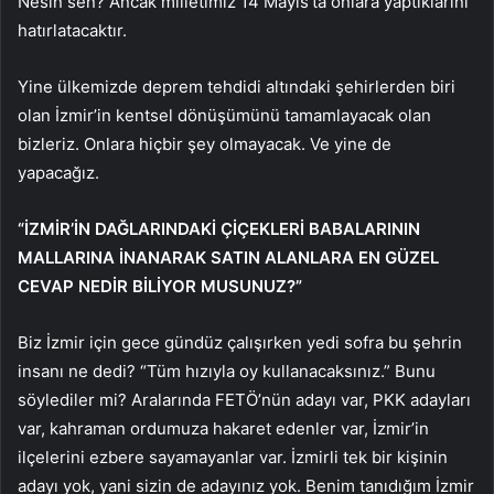
Nesin sen? Ancak milletimiz 14 Mayıs’ta onlara yaptıklarını
hatırlatacaktır.
Yine ülkemizde deprem tehdidi altındaki şehirlerden biri
olan İzmir’in kentsel dönüşümünü tamamlayacak olan
bizleriz. Onlara hiçbir şey olmayacak. Ve yine de
yapacağız.
“İZMİR’İN DAĞLARINDAKİ ÇİÇEKLERİ BABALARININ
MALLARINA İNANARAK SATIN ALANLARA EN GÜZEL
CEVAP NEDİR BİLİYOR MUSUNUZ?”
Biz İzmir için gece gündüz çalışırken yedi sofra bu şehrin
insanı ne dedi? “Tüm hızıyla oy kullanacaksınız.” Bunu
söylediler mi? Aralarında FETÖ’nün adayı var, PKK adayları
var, kahraman ordumuza hakaret edenler var, İzmir’in
ilçelerini ezbere sayamayanlar var. İzmirli tek bir kişinin
adayı yok, yani sizin de adayınız yok. Benim tanıdığım İzmir