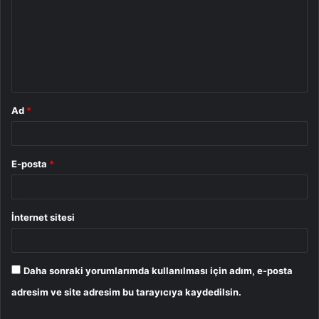
r
u
m
*
Ad
*
E-posta
*
İnternet sitesi
Daha sonraki yorumlarımda kullanılması için adım, e-posta
adresim ve site adresim bu tarayıcıya kaydedilsin.