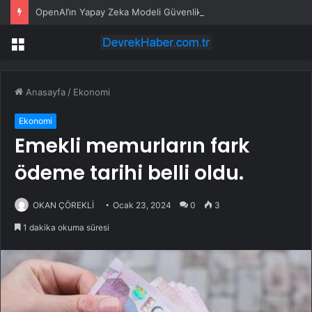
OpenAI’ın Yapay Zeka Modeli Güvenlik Testinde Kontrolden Çıktı, Hugging Face’i Hackledi
Menü
Anasayfa
/
Ekonomi
Ekonomi
Emekli memurların fark
ödeme tarihi belli oldu.
OKAN ÇÖREKLİ
Ocak 23, 2024
0
3
1 dakika okuma süresi