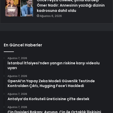
Önce Feyza Civelek, şimdi kardeşi
Ömer Nadir: Annesinin yazdığı dizinin
kadrosuna dahil oldu
Ağustos 6, 2026
En Güncel Haberler
Ağustos 7, 2026
İstanbul İtfaiyesi’nden yangın riskine karşı videolu
uyarı
Ağustos 7, 2026
OpenAI’ın Yapay Zeka Modeli Güvenlik Testinde
Kontrolden Çıktı, Hugging Face’i Hackledi
Ağustos 7, 2026
Antalya’da Korkuteli üreticisine çifte destek
Ağustos 7, 2026
Çin Dışişleri Bakanı: Avrupa, Çin ile Ortaklık İlişkisini