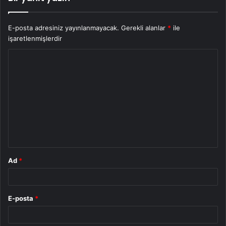
E-posta adresiniz yayınlanmayacak.
Gerekli alanlar
*
ile
işaretlenmişlerdir
Y
o
r
u
m
*
Ad
*
E-posta
*