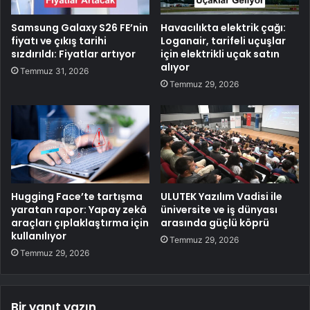
Samsung Galaxy S26 FE’nin
Havacılıkta elektrik çağı:
fiyatı ve çıkış tarihi
Loganair, tarifeli uçuşlar
sızdırıldı: Fiyatlar artıyor
için elektrikli uçak satın
alıyor
Temmuz 31, 2026
Temmuz 29, 2026
Hugging Face’te tartışma
ULUTEK Yazılım Vadisi ile
yaratan rapor: Yapay zekâ
üniversite ve iş dünyası
araçları çıplaklaştırma için
arasında güçlü köprü
kullanılıyor
Temmuz 29, 2026
Temmuz 29, 2026
Bir yanıt yazın