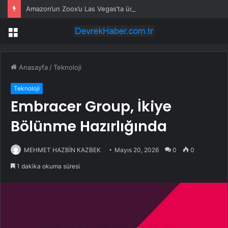
Amazon’un Zoox’u Las Vegas’ta ücretli taşımaya başlıyor
Menü
Anasayfa
/
Teknoloji
Teknoloji
Embracer Group, İkiye
Bölünme Hazırlığında
MEHMET HAZBİN KAZBEK
Mayıs 20, 2026
0
0
1 dakika okuma süresi