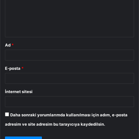
u
m
*
Ad
*
E-posta
*
İnternet sitesi
Daha sonraki yorumlarımda kullanılması için adım, e-posta
adresim ve site adresim bu tarayıcıya kaydedilsin.