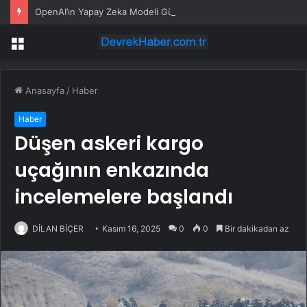
OpenAI’ın Yapay Zeka Modeli Güvenlik Testinde Kontrolden Çıktı, Hugging Face’i Hackledi
Menü
Anasayfa
/
Haber
Haber
Düşen askeri kargo
uçağının enkazında
incelemelere başlandı
DİLAN BİÇER
Kasım 16, 2025
0
0
Bir dakikadan az