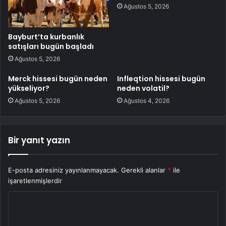
Ağustos 5, 2026
Bayburt’ta kurbanlık
satışları bugün başladı
Ağustos 5, 2026
Merck hissesi bugün neden
Infleqtion hissesi bugün
yükseliyor?
neden volatil?
Ağustos 5, 2026
Ağustos 4, 2026
Bir yanıt yazın
E-posta adresiniz yayınlanmayacak.
Gerekli alanlar
*
ile
işaretlenmişlerdir
Y
o