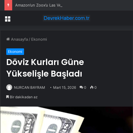
Amazon’un Zoox’u Las Vegas’ta ücretli taşımaya başlıyor
Menü
Anasayfa
/
Ekonomi
Ekonomi
Döviz Kurları Güne
Yükselişle Başladı
NURCAN BAYRAM
Mart 15, 2026
0
0
Bir dakikadan az