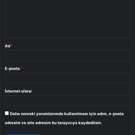
r
u
m
*
Ad
*
E-posta
*
İnternet sitesi
Daha sonraki yorumlarımda kullanılması için adım, e-posta
adresim ve site adresim bu tarayıcıya kaydedilsin.