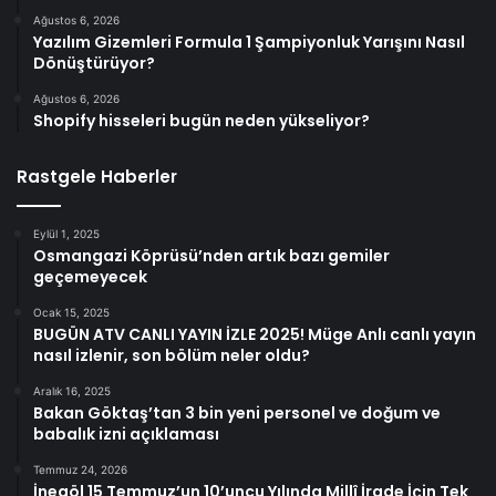
Ağustos 6, 2026
Yazılım Gizemleri Formula 1 Şampiyonluk Yarışını Nasıl
Dönüştürüyor?
Ağustos 6, 2026
Shopify hisseleri bugün neden yükseliyor?
Rastgele Haberler
Eylül 1, 2025
Osmangazi Köprüsü’nden artık bazı gemiler
geçemeyecek
Ocak 15, 2025
BUGÜN ATV CANLI YAYIN İZLE 2025! Müge Anlı canlı yayın
nasıl izlenir, son bölüm neler oldu?
Aralık 16, 2025
Bakan Göktaş’tan 3 bin yeni personel ve doğum ve
babalık izni açıklaması
Temmuz 24, 2026
İnegöl 15 Temmuz’un 10’uncu Yılında Millî İrade İçin Tek