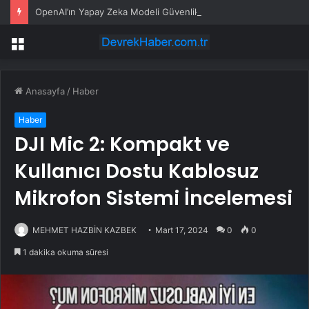
OpenAI’ın Yapay Zeka Modeli Güvenlik Testinde Kontrolden Çıktı, Hugging Face’i Hackledi
Menü
Anasayfa
/
Haber
Haber
DJI Mic 2: Kompakt ve
Kullanıcı Dostu Kablosuz
Mikrofon Sistemi İncelemesi
MEHMET HAZBİN KAZBEK
Mart 17, 2024
0
0
1 dakika okuma süresi