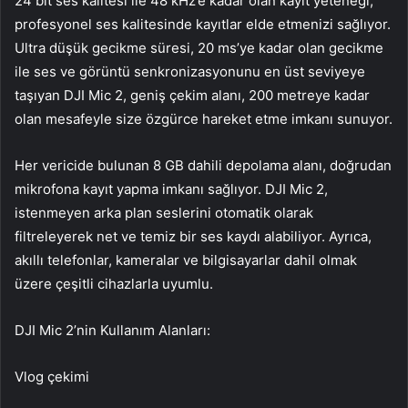
24 bit ses kalitesi ile 48 kHz’e kadar olan kayıt yeteneği,
profesyonel ses kalitesinde kayıtlar elde etmenizi sağlıyor.
Ultra düşük gecikme süresi, 20 ms’ye kadar olan gecikme
ile ses ve görüntü senkronizasyonunu en üst seviyeye
taşıyan DJI Mic 2, geniş çekim alanı, 200 metreye kadar
olan mesafeyle size özgürce hareket etme imkanı sunuyor.
Her vericide bulunan 8 GB dahili depolama alanı, doğrudan
mikrofona kayıt yapma imkanı sağlıyor. DJI Mic 2,
istenmeyen arka plan seslerini otomatik olarak
filtreleyerek net ve temiz bir ses kaydı alabiliyor. Ayrıca,
akıllı telefonlar, kameralar ve bilgisayarlar dahil olmak
üzere çeşitli cihazlarla uyumlu.
DJI Mic 2’nin Kullanım Alanları:
Vlog çekimi