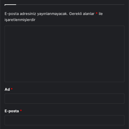
E-posta adresiniz yayınlanmayacak.
Gerekli alanlar
*
ile
işaretlenmişlerdir
Y
o
r
u
m
*
Ad
*
E-posta
*