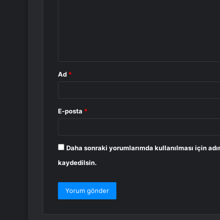
r
u
m
*
Ad
*
E-posta
*
Daha sonraki yorumlarımda kullanılması için adı
kaydedilsin.