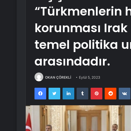
“Türkmenlerin h
korunması Irak 
temel politika u
arasındadır.
OKAN ÇÖREKLİ
Eylül 5, 2023
Facebook
Twitter
LinkedIn
Tumblr
Pinterest
Reddit