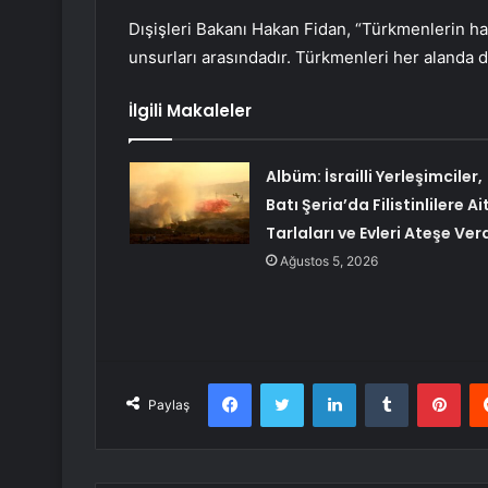
Dışişleri Bakanı Hakan Fidan, “Türkmenlerin hak
unsurları arasındadır. Türkmenleri her aland
İlgili Makaleler
Albüm: İsrailli Yerleşimciler,
Batı Şeria’da Filistinlilere Ai
Tarlaları ve Evleri Ateşe Ver
Ağustos 5, 2026
Facebook
Twitter
LinkedIn
Tumblr
Pint
Paylaş