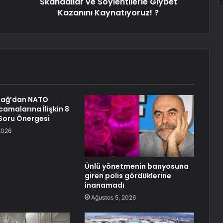
Skandallar ve Söylentilerle Gıybet
Kazanını Kaynatıyoruz! ?
dağ’dan NATO
camalarına İlişkin 8
Soru Önergesi
2026
Ünlü yönetmenin banyosuna
giren polis gördüklerine
inanamadı
Ağustos 5, 2026