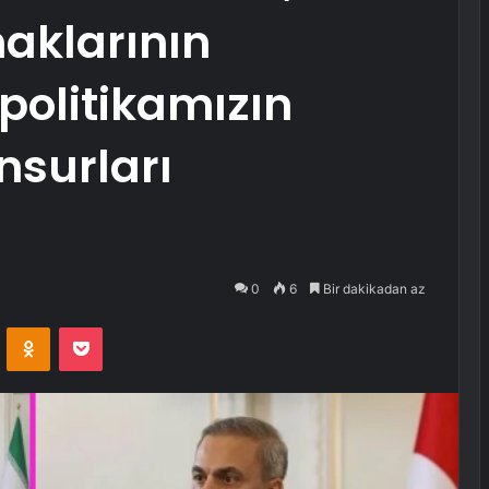
aklarının
politikamızın
nsurları
0
6
Bir dakikadan az
VKontakte
Odnoklassniki
Pocket