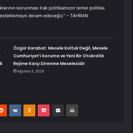
larının korunması Irak politikamızın temel politika
a desteklemeye devam edeceğiz.” – TAHRAN
Özgür Karabat: Mesele Koltuk Değil, Mesele
t
Cumhuriyet’i Koruma ve Yeni Bir Otokratik
di
Rejime Karşı Direnme Meselesidir
Ağustos 5, 2026
erest
Reddit
VKontakte
Odnoklassniki
Pocket
E-Posta ile paylaş
Yazdır