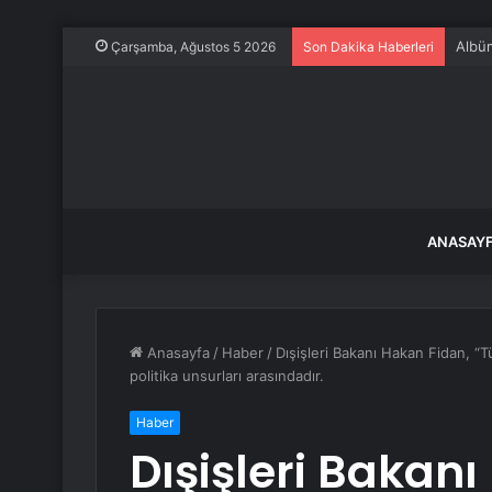
Gümüş
Çarşamba, Ağustos 5 2026
Son Dakika Haberleri
ANASAY
Anasayfa
/
Haber
/
Dışişleri Bakanı Hakan Fidan, “T
politika unsurları arasındadır.
Haber
Dışişleri Bakan