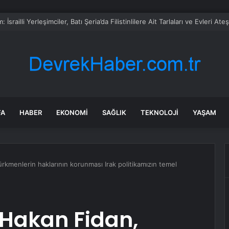
lük’te Müzik Mevsimi Açıldı
FA
HABER
EKONOMI
SAĞLIK
TEKNOLOJI
YAŞAM
ürkmenlerin haklarının korunması Irak politikamızın temel
ı Hakan Fidan,