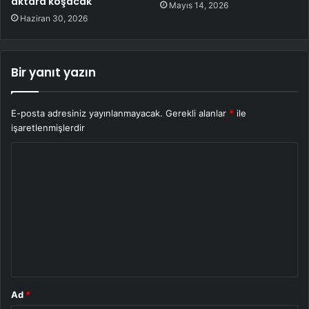
aktara koşacak
Mayıs 14, 2026
Haziran 30, 2026
Bir yanıt yazın
E-posta adresiniz yayınlanmayacak.
Gerekli alanlar
*
ile
işaretlenmişlerdir
Y
o
r
u
m
*
Ad
*