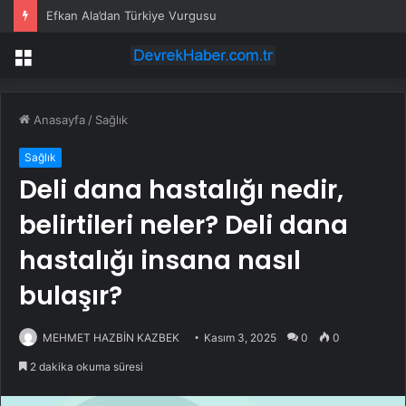
Efkan Ala’dan Türkiye Vurgusu
Menü
Anasayfa
/
Sağlık
Sağlık
Deli dana hastalığı nedir,
belirtileri neler? Deli dana
hastalığı insana nasıl
bulaşır?
MEHMET HAZBİN KAZBEK
Kasım 3, 2025
0
0
2 dakika okuma süresi