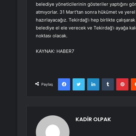
belediye yöneticilerinin gösteriler yaptığını g
atmıyorlar. 31 Mart’tan sonra hükümet ve yerel 
hazırlayacağız. Tekirdağ’ı hep birlikte çalışar
belediye el ele verecek ve Tekirdağ’ı ayağa kal
noktası olacak.
KAYNAK:
HABER7
Facebook
Twitter
LinkedIn
Tumblr
Pint
Paylaş
KADİR OLPAK