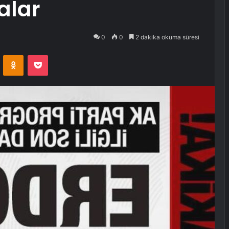
alar
0
0
2 dakika okuma süresi
VKontakte
Odnoklassniki
Pocket