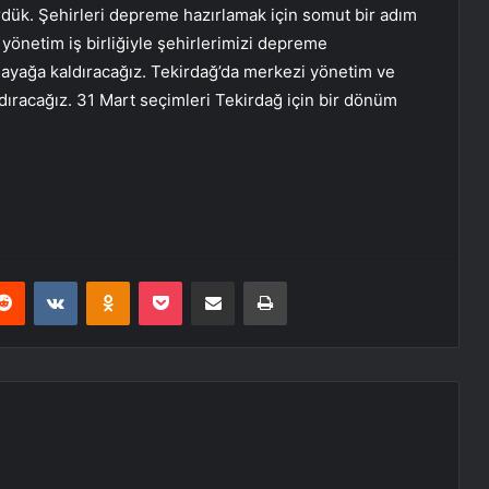
ördük. Şehirleri depreme hazırlamak için somut bir adım
yönetim iş birliğiyle şehirlerimizi depreme
ak ayağa kaldıracağız. Tekirdağ’da merkezi yönetim ve
dıracağız. 31 Mart seçimleri Tekirdağ için bir dönüm
erest
Reddit
VKontakte
Odnoklassniki
Pocket
E-Posta ile paylaş
Yazdır