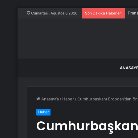
Frans
Cumartesi, Ağustos 8 2026
Son Dakika Haberleri
ANASAY
Anasayfa
/
Haber
/
Cumhurbaşkanı Erdoğan’dan öne
Haber
Cumhurbaşkanı