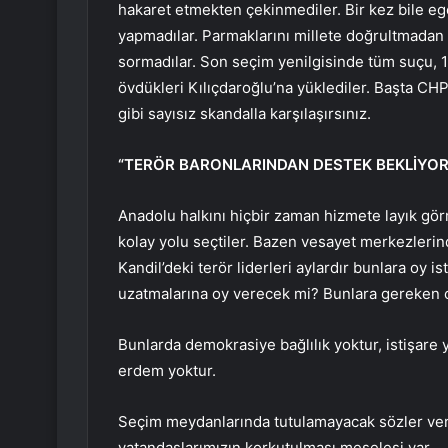
hakaret etmekten çekinmediler. Bir kez bile egol
yapmadılar. Parmaklarını millete doğrultmadan
sormadılar. Son seçim yenilgisinde tüm suçu, 
övdükleri Kılıçdaroğlu’na yüklediler. Başta CH
gibi sayısız skandalla karşılaşırsınız.
“TERÖR BARONLARINDAN DESTEK BEKLİYOR
Anadolu halkını hiçbir zaman hizmete layık gö
kolay yolu seçtiler. Bazen vesayet merkezlerin
Kandil’deki terör liderleri aylardır bunlara oy i
uzatmalarına oy verecek mi? Bunlara gereken 
Bunlarda demokrasiye bağlılık yoktur, istişare y
erdem yoktur.
Seçim meydanlarında tutulamayacak sözler ver
vatandaşlarımızın korkutulması meselesi var.