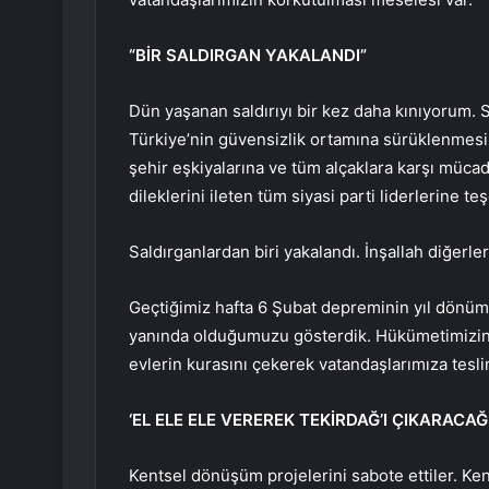
“BİR SALDIRGAN YAKALANDI”
Dün yaşanan saldırıyı bir kez daha kınıyorum. S
Türkiye’nin güvensizlik ortamına sürüklenmesin
şehir eşkiyalarına ve tüm alçaklara karşı müca
dileklerini ileten tüm siyasi parti liderlerine t
Saldırganlardan biri yakalandı. İnşallah diğerler
Geçtiğimiz hafta 6 Şubat depreminin yıl dönüm
yanında olduğumuzu gösterdik. Hükümetimizin
evlerin kurasını çekerek vatandaşlarımıza teslim
‘EL ELE ELE VEREREK TEKİRDAĞ’I ÇIKARACAĞI
Kentsel dönüşüm projelerini sabote ettiler. K