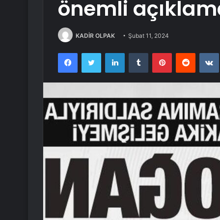
önemli açıklam
KADİR OLPAK
Şubat 11, 2024
Facebook
Twitter
LinkedIn
Tumblr
Pinterest
Reddit