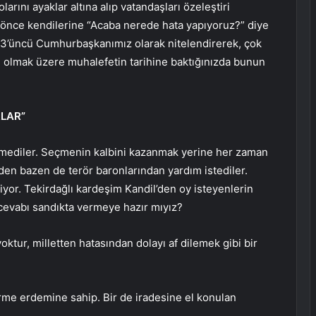
arını ayaklar altına alıp vatandaşları özeleştiri
 önce kendilerine “Acaba nerede hata yapıyoruz?” diye
13’üncü Cumhurbaşkanımız olarak nitelendirerek, çok
P olmak üzere muhalefetin tarihine baktığınızda bunun
LAR”
rmediler. Seçmenin kalbini kazanmak yerine her zaman
den bazen de terör baronlarından yardım istediler.
stiyor. Tekirdağlı kardeşim Kandil’den oy isteyenlerin
cevabı sandıkta vermeye hazır mıyız?
oktur, milletten hatasından dolayı af dilemek gibi bir
me erdemine sahip. Bir de iradesine el konulan