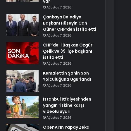
var
Ağustos 7, 2026
Çankaya Belediye
Başkanı Hüseyin Can
Güner CHP’den istifa etti
Ağustos 7, 2026
CHP’de İl Başkan Özgür
Çelik ve 39 ilçe başkanı
istifa etti
Ağustos 7, 2026
Kemalettin Şahin Son
Yolculuğuna Uğurlandı
Ağustos 7, 2026
İstanbul İtfaiyesi’nden
yangın riskine karşı
videolu uyarı
Ağustos 7, 2026
OpenAI’ın Yapay Zeka