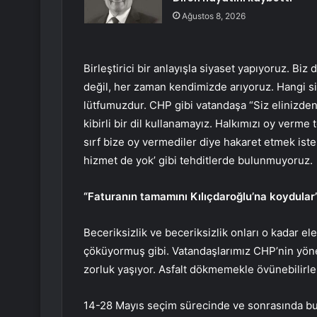
Ağustos 8, 2026
Birleştirici bir anlayışla siyaset yapıyoruz. Bi
değil, her zaman kendimizde arıyoruz. Hangi s
lütfumuzdur. CHP gibi vatandaşa “Siz elinizden
kibirli bir dil kullanamayız. Halkımızı oy verm
sırf bize oy vermediler diye hakaret etmek iste
hizmet de yok’ gibi tehditlerde bulunmuyoruz.
“Faturanın tamamını Kılıçdaroğlu’na koydular
Beceriksizlik ve beceriksizlik onları o kadar el
çöküyormuş gibi. Vatandaşlarımız CHP’nin yönet
zorluk yaşıyor. Asfalt dökmemekle övünebilirle
14-28 Mayıs seçim sürecinde ve sonrasında bu