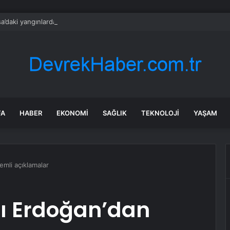
a’daki yangınlarda 4 itfaiye eri hayatını kaybetti
FA
HABER
EKONOMI
SAĞLIK
TEKNOLOJI
YAŞAM
mli açıklamalar
 Erdoğan’dan