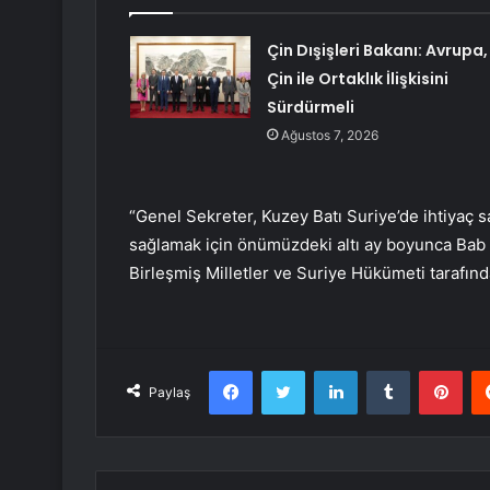
Çin Dışişleri Bakanı: Avrupa,
Çin ile Ortaklık İlişkisini
Sürdürmeli
Ağustos 7, 2026
“Genel Sekreter, Kuzey Batı Suriye’de ihtiyaç s
sağlamak için önümüzdeki altı ay boyunca Bab 
Birleşmiş Milletler ve Suriye Hükümeti tarafınd
Facebook
Twitter
LinkedIn
Tumblr
Pint
Paylaş