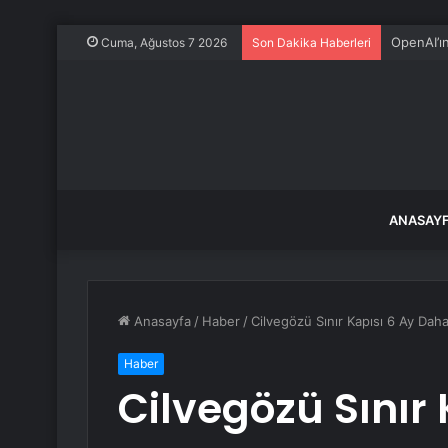
OpenAI’ı
Cuma, Ağustos 7 2026
Son Dakika Haberleri
ANASAY
Anasayfa
/
Haber
/
Cilvegözü Sınır Kapısı 6 Ay Dah
Haber
Cilvegözü Sınır