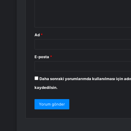
u
m
*
Ad
*
E-posta
*
Daha sonraki yorumlarımda kullanılması için adı
kaydedilsin.