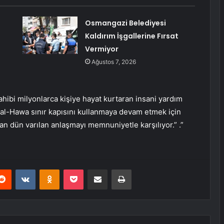
Osmangazi Belediyesi
Kaldırım İşgallerine Fırsat
Vermiyor
Ağustos 7, 2026
ahibi milyonlarca kişiye hayat kurtaran insani yardım
al-Hawa sınır kapısını kullanmaya devam etmek için
an dün varılan anlaşmayı memnuniyetle karşılıyor.” .”
erest
Reddit
VKontakte
Odnoklassniki
Pocket
E-Posta ile paylaş
Yazdır