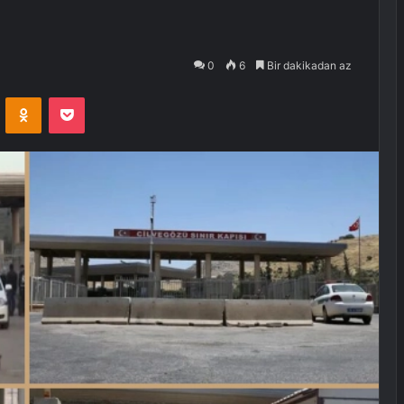
0
6
Bir dakikadan az
VKontakte
Odnoklassniki
Pocket