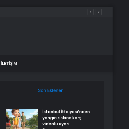
Hackledi
İLETIŞIM
Son Eklenen
İstanbul İtfaiyesi’nden
yangın riskine karşı
videolu uyarı