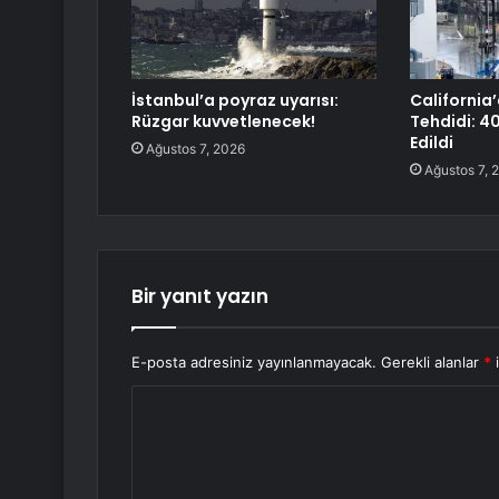
İstanbul’a poyraz uyarısı:
California’
Rüzgar kuvvetlenecek!
Tehdidi: 40
Edildi
Ağustos 7, 2026
Ağustos 7, 
Bir yanıt yazın
E-posta adresiniz yayınlanmayacak.
Gerekli alanlar
*
i
Y
o
r