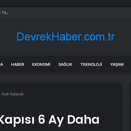
n Yapay Zeka Modeli Güvenlik Testinde Kontrolden Çıktı, Hugging Face’i 
FA
HABER
EKONOMI
SAĞLIK
TEKNOLOJI
YAŞAM
a Açık Kalacak
 Kapısı 6 Ay Daha