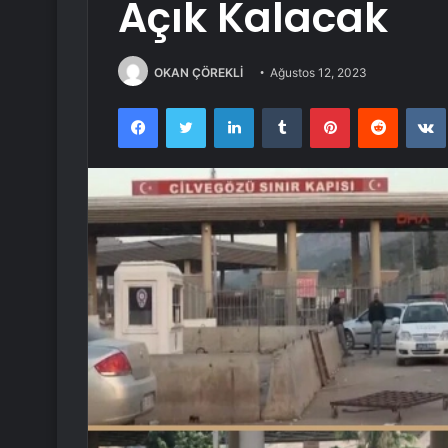
Açık Kalacak
OKAN ÇÖREKLİ
Ağustos 12, 2023
Facebook
Twitter
LinkedIn
Tumblr
Pinterest
Reddit