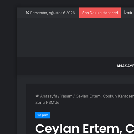
İzmir
Perşembe, Ağustos 6 2026
Son Dakika Haberleri
ANASAY
Anasayfa
/
Yaşam
/
Ceylan Ertem, Coşkun Karademir
Zorlu PSM’de
Yaşam
Ceylan Ertem, 