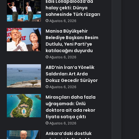
Edis Lollapalooza’da
halay çekti: Dünya
sahnesinde Türk rüzgarı
Ağustos 6, 2026
Manisa Büyükşehir
Belediye Başkanı Besim
Dutlulu, Yeni Parti’ye
katılacağını duyurdu
Ağustos 6, 2026
ABD’nin İran’a Yönelik
Saldırıları Art Arda
Dokuz Gecedir Sürüyor
Ağustos 6, 2026
Mirasçıları daha fazla
uğraşamadı: Ünlü
doktora ait ada rekor
fiyata satışa çıktı
Ağustos 6, 2026
Ankara’daki dostluk