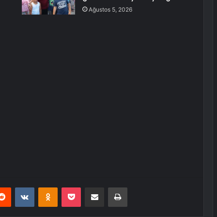
Ağustos 5, 2026
erest
Reddit
VKontakte
Odnoklassniki
Pocket
E-Posta ile paylaş
Yazdır