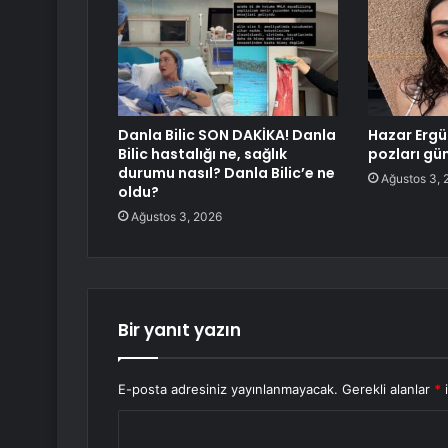
Danla Bilic SON DAKİKA! Danla
Hazar Ergüç
Bilic hastalığı ne, sağlık
pozları gü
durumu nasıl? Danla Bilic’e ne
Ağustos 3, 
oldu?
Ağustos 3, 2026
Bir yanıt yazın
E-posta adresiniz yayınlanmayacak.
Gerekli alanlar
*
i
Y