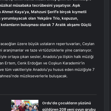
 müzikal müsabaka tecrübesini yaşatıyor. Aşık
n Ahmet Kaya’ya, Mahzuni Şerif’e birçok kıymetli
arı yorumlayacak olan Yekpâre Trio, kopuzun,
e kelamların buluşması olarak 7 Aralık akşamı Güçlü
racaoğlan üzere büyük ustaların repertuvarları, Ceylan
ni aranjmanlar ve taze virtüözlüklerle yine canlanıyor.
yle ortaya çıkan sesler, Anadolu’ya ilişkin halk müziği
ylan Ertem, Cenk Erdoğan ve Coşkun Karademir’in
e ve tüm vakitleriyle Anadolu’yu husus eden müziğiyle 7
Sahnesi’nde müzikseverlerle buluşacak.
Ordu’da çocukların yüzünü
güldüren 208 yeni oyun grubu