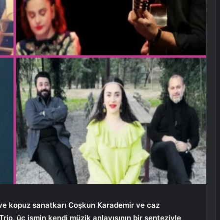
ve kopuz sanatkarı Coşkun Karademir ve caz
io, üç ismin kendi müzik anlayışının bir senteziyle