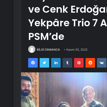
ve Cenk Erdoğan
Yekpâre Trio 7 A
PSM’de
BİLGİ OSMANCA
Kasım 30, 2022
Facebook
Twitter
LinkedIn
Tumblr
Pinterest
Reddit