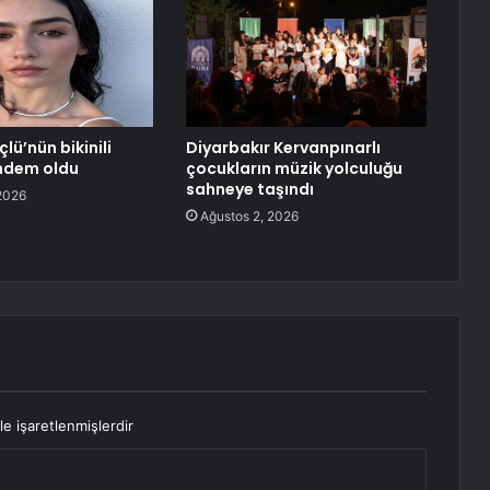
lü’nün bikinili
Diyarbakır Kervanpınarlı
ndem oldu
çocukların müzik yolculuğu
sahneye taşındı
2026
Ağustos 2, 2026
le işaretlenmişlerdir