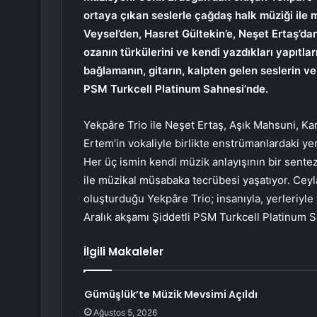
ortaya çıkan seslerle çağdaş halk müziği ile
Veysel’den, Hasret Gültekin’e, Neşet Ertaş’da
ozanın türkülerini ve kendi yazdıkları yapıtl
bağlamanın, gitarın, kalpten gelen seslerin v
PSM Turkcell Platinum Sahnesi’nde.
Yekpâre Trio ile Neşet Ertaş, Aşık Mahsuni, Ka
Ertem’in vokaliyle birlikte enstrümanlardaki ye
Her üç ismin kendi müzik anlayışının bir sentezi
ile müzikal müsabaka tecrübesi yaşatıyor. Ce
oluşturduğu Yekpâre Trio; insanıyla, yerleriyl
Aralık akşamı Şiddetli PSM Turkcell Platinum 
İlgili Makaleler
Gümüşlük’te Müzik Mevsimi Açıldı
Ağustos 5, 2026