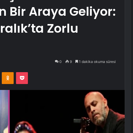
 Bir Araya Geliyor:
ralık’ta Zorlu
0
9
1 dakika okuma süresi
VKontakte
Odnoklassniki
Pocket