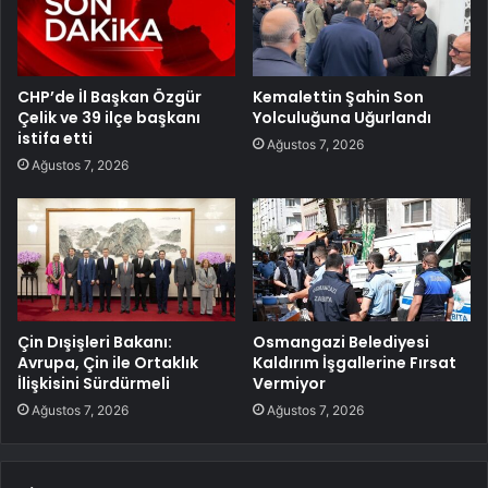
CHP’de İl Başkan Özgür
Kemalettin Şahin Son
Çelik ve 39 ilçe başkanı
Yolculuğuna Uğurlandı
istifa etti
Ağustos 7, 2026
Ağustos 7, 2026
Çin Dışişleri Bakanı:
Osmangazi Belediyesi
Avrupa, Çin ile Ortaklık
Kaldırım İşgallerine Fırsat
İlişkisini Sürdürmeli
Vermiyor
Ağustos 7, 2026
Ağustos 7, 2026