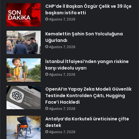
CHP’de İl Başkan Özgür Çelik ve 39 ilçe
başkanı istifa etti
Ağustos 7, 2026
Kemalettin Şahin Son Yolculuğuna
Uğurlandı
Ağustos 7, 2026
İstanbul İtfaiyesi’nden yangın riskine
karşı videolu uyarı
Ağustos 7, 2026
OpenAI’ın Yapay Zeka Modeli Güvenlik
Testinde Kontrolden Çıktı, Hugging
Face’i Hackledi
Ağustos 7, 2026
Antalya’da Korkuteli üreticisine çifte
destek
Ağustos 7, 2026