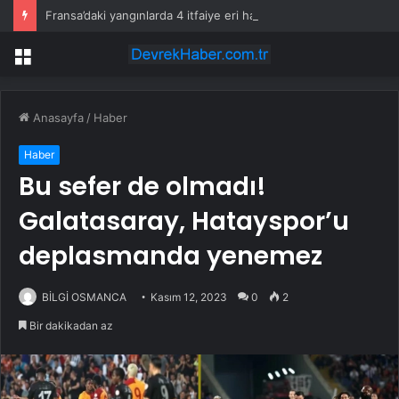
Fransa’daki yangınlarda 4 itfaiye eri hayatını kaybetti
Menü
Anasayfa
/
Haber
Haber
Bu sefer de olmadı!
Galatasaray, Hatayspor’u
deplasmanda yenemez
BİLGİ OSMANCA
Kasım 12, 2023
0
2
Bir dakikadan az