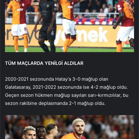
TÜM MAÇLARDA YENİLGİ ALDILAR
2020-2021 sezonunda Hatay’a 3-0 mağlup olan
Galatasaray, 2021-2022 sezonunda ise 4-2 mağlup oldu.
Geçen sezon hükmen mağlup sayılan sarı-kırmızılılar, bu
sezon rakibine deplasmanda 2-1 mağlup oldu.