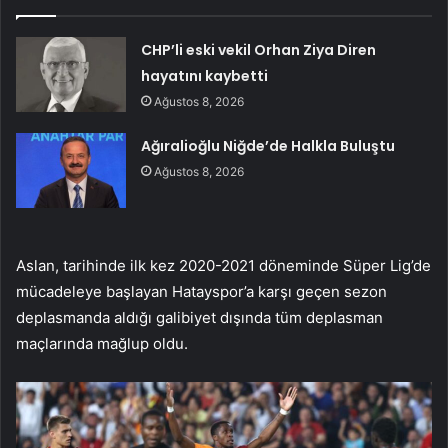
CHP’li eski vekil Orhan Ziya Diren
hayatını kaybetti
Ağustos 8, 2026
Ağıralioğlu Niğde’de Halkla Buluştu
Ağustos 8, 2026
Aslan, tarihinde ilk kez 2020-2021 döneminde Süper Lig’de
mücadeleye başlayan Hatayspor’a karşı geçen sezon
deplasmanda aldığı galibiyet dışında tüm deplasman
maçlarında mağlup oldu.