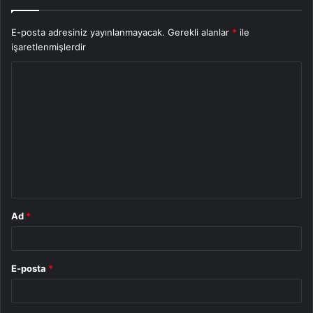
E-posta adresiniz yayınlanmayacak.
Gerekli alanlar
*
ile
işaretlenmişlerdir
Y
o
r
u
m
*
Ad
*
E-posta
*