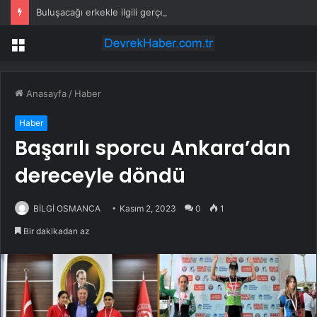
Buluşacağı erkekle ilgili gerçeği öğrenen kadından tepki çeken hareket
Menü
Anasayfa
/
Haber
Haber
Başarılı sporcu Ankara’dan
dereceyle döndü
BİLGİ OSMANCA
Kasım 2, 2023
0
1
Bir dakikadan az