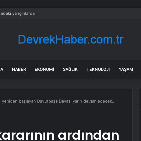
a’daki yangınlarda 4 itfaiye eri hayatını kaybetti
FA
HABER
EKONOMI
SAĞLIK
TEKNOLOJI
YAŞAM
an yeniden başlayan Davutpaşa Davası yarın devam edecek…
ararının ardından