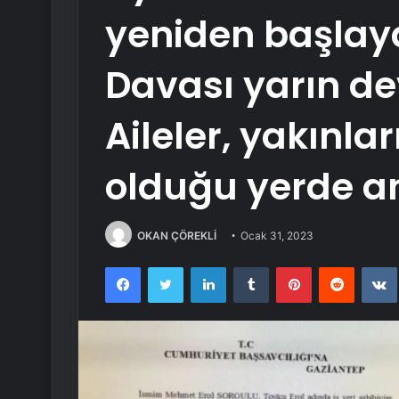
yeniden başla
Davası yarın 
Aileler, yakınla
olduğu yerde 
OKAN ÇÖREKLİ
Ocak 31, 2023
Facebook
Twitter
LinkedIn
Tumblr
Pinterest
Reddit