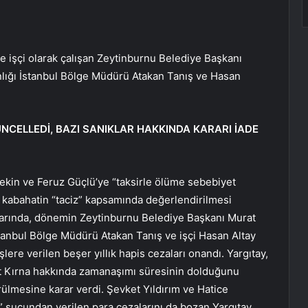
işçi olarak çalışan Zeytinburnu Belediye Başkanı
lığı İstanbul Bölge Müdürü Atakan Tanış ve Hasan
NCELLEDİ, BAZI SANIKLAR HAKKINDA KARARI İADE
Tekin ve Feruz Güçlü’ye “taksirle ölüme sebebiyet
, kabahatin “taciz” kapsamında değerlendirilmesi
kararında, dönemin Zeytinburnu Belediye Başkanı Murat
tanbul Bölge Müdürü Atakan Tanış ve işçi Hasan Altay
ere verilen beşer yıllık hapis cezaları onandı. Yargıtay,
t Kırna hakkında zamanaşımı süresinin dolduğunu
rülmesine karar verdi. Şevket Yıldırım ve Hatice
 suçundan verilen para cezalarını da bozan Yargıtay,