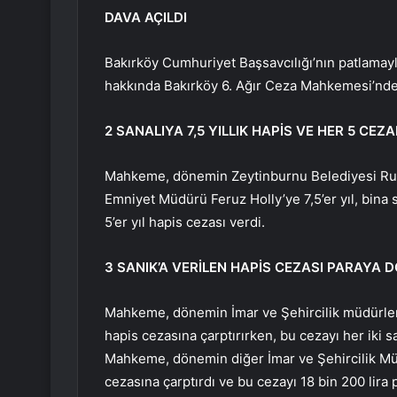
DAVA AÇILDI
Bakırköy Cumhuriyet Başsavcılığı’nın patlamayl
hakkında Bakırköy 6. Ağır Ceza Mahkemesi’nde
2 SANALIYA 7,5 YILLIK HAPİS VE HER 5 CEZ
Mahkeme, dönemin Zeytinburnu Belediyesi Ru
Emniyet Müdürü Feruz Holly’ye 7,5’er yıl, bina 
5’er yıl hapis cezası verdi.
3 SANIK’A VERİLEN HAPİS CEZASI PARAYA
Mahkeme, dönemin İmar ve Şehircilik müdürleri Ş
hapis cezasına çarptırırken, bu cezayı her iki s
Mahkeme, dönemin diğer İmar ve Şehircilik Müd
cezasına çarptırdı ve bu cezayı 18 bin 200 lira 