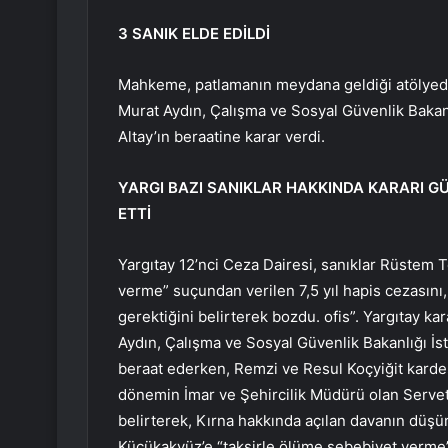
3 SANIK ELDE EDİLDİ
Mahkeme, patlamanın meydana geldiği atölyede 
Murat Aydın, Çalışma ve Sosyal Güvenlik Bakan
Altay’ın beraatine karar verdi.
YARGI BAZI SANIKLAR HAKKINDA KARARI GÜ
ETTİ
Yargıtay 12’nci Ceza Dairesi, sanıklar Rüstem 
verme” suçundan verilen 7,5 yıl hapis cezasını
gerektiğini belirterek bozdu. ofis”. Yargıtay 
Aydın, Çalışma ve Sosyal Güvenlik Bakanlığı İs
beraat ederken, Remzi ve Resul Koçyiğit kardeşl
dönemin İmar ve Şehircilik Müdürü olan Serve
belirterek, Kırna hakkında açılan davanın düşü
Küçükakyüz’e “taksirle ölüme sebebiyet verme”