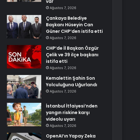
var
Ağustos 7, 2026
Çankaya Belediye
Başkanı Hüseyin Can
Güner CHP’den istifa etti
Ağustos 7, 2026
CHP’de İl Başkan Özgür
Çelik ve 39 ilçe başkanı
istifa etti
Ağustos 7, 2026
Kemalettin Şahin Son
Yolculuğuna Uğurlandı
Ağustos 7, 2026
İstanbul İtfaiyesi’nden
yangın riskine karşı
videolu uyarı
Ağustos 7, 2026
OpenAI’ın Yapay Zeka