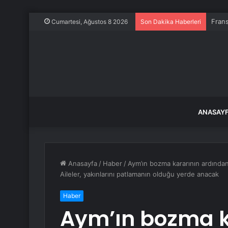
Frans
Cumartesi, Ağustos 8 2026
Son Dakika Haberleri
ANASAY
Anasayfa
/
Haber
/
Aym’ın bozma kararının ardınd
Aileler, yakınlarını patlamanın olduğu yerde anacak
Haber
Aym’ın bozma k