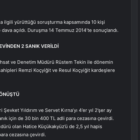
a ilgili yürüttüğü soruşturma kapsamında 10 kişi
 dava açıldı. Duruşma 14 Temmuz 2014’te sonuçlandı.
AEVİNDEN 2 SANIK VERİLDİ
hsat ve Denetim Müdürü Rüstem Tekin ile dönemin
sahipleri Remzi Koçyiğit ve Resul Koçyiğit kardeşlere
 DÖNÜŞTÜ
evket Yıldırım ve Servet Kırna’yı 4’er yıl 2’şer ay
anık için de 30 bin 400 TL adli para cezasına çevirdi.
ürü olan Hatice Küçükakyüz’ü de 2,5 yıl hapis
para cezasına çevirdi.