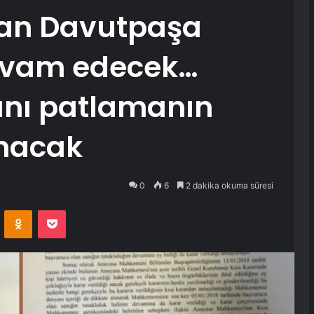
yan Davutpaşa
devam edecek…
rını patlamanın
anacak
0
6
2 dakika okuma süresi
VKontakte
Odnoklassniki
Pocket