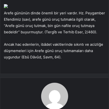
Arefe gününün dinde önemli bir yeri vardır. Hz. Peygamber
Efendimiz (sav), arefe günü oruç tutmakla ilgili olarak,
“Arefe günü oruç tutmak, bin gün nafile oruç tutmaya
bedeldir” buyurmuştur. (Tergîb ve Terhib Eser, 2/460).
Ancak hac edenlerin, ibâdet vakitlerinde sıkıntı ve acizliğe
düşmemeleri için Arefe günü oruç tutmamaları daha
uygundur (Ebû Dâvûd, Savm, 64).