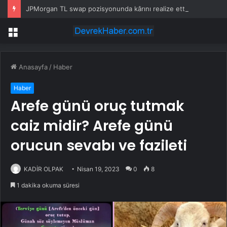
JPMorgan TL swap pozisyonunda kârını realize etti
Menü
Anasayfa
/
Haber
Haber
Arefe günü oruç tutmak
caiz midir? Arefe günü
orucun sevabı ve fazileti
KADİR OLPAK
Nisan 19, 2023
0
8
1 dakika okuma süresi