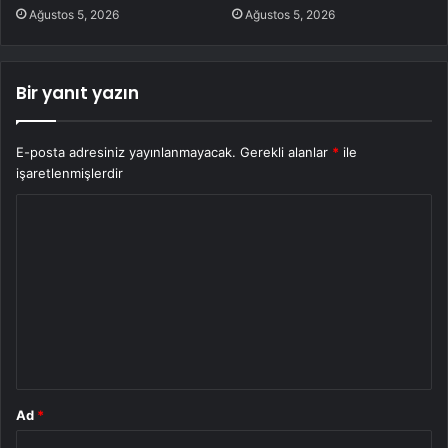
Ağustos 5, 2026
Ağustos 5, 2026
Bir yanıt yazın
E-posta adresiniz yayınlanmayacak.
Gerekli alanlar
*
ile
işaretlenmişlerdir
Y
o
r
u
m
*
Ad
*