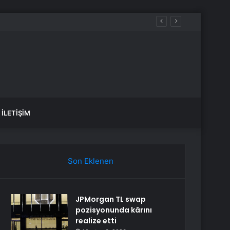
İLETIŞIM
Son Eklenen
JPMorgan TL swap
pozisyonunda kârını
realize etti