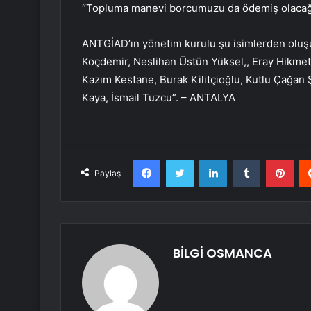
“Topluma manevi borcumuzu da ödemiş olacağı
ANTGİAD’ın yönetim kurulu şu isimlerden oluşu
Koçdemir, Neslihan Üstün Yüksel,, Eray Hikme
Kazım Kestane, Burak Kilitçioğlu, Kutlu Çağan
Kaya, İsmail Tuzcu”. – ANTALYA
Facebook
Twitter
LinkedIn
Tumblr
Pint
Paylaş
BİLGİ OSMANCA