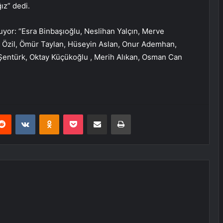
z” dedi.
yor: “Esra Binbaşıoğlu, Neslihan Yalçın, Merve
t Özil, Ömür Taylan, Hüseyin Aslan, Onur Ademhan,
 Şentürk, Oktay Küçükoğlu , Merih Alıkan, Osman Can
erest
Reddit
VKontakte
Odnoklassniki
Pocket
E-Posta ile paylaş
Yazdır