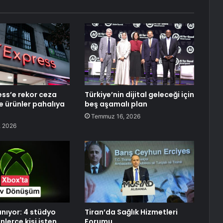
ess’e rekor ceza
Türkiye’nin dijital geleceği için
e ürünler pahalıya
beş aşamalı plan
Temmuz 16, 2026
 2026
anıyor: 4 stüdyo
Tiran’da Sağlık Hizmetleri
inlerce kişi işten
Forumu