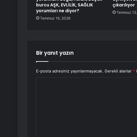
burcu AŞK, EVLİLİK, SAĞLIK
çıkarılıyor
yorumları ne diyor?
Temmuz 13,
Temmuz 16, 2026
Bir yanıt yazın
E-posta adresiniz yayınlanmayacak.
Gerekli alanlar
*
i
Y
o
r
u
m
*