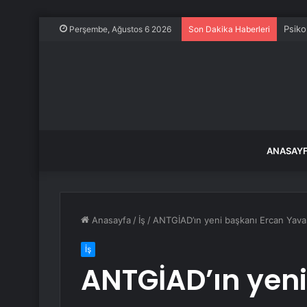
Psiko
Perşembe, Ağustos 6 2026
Son Dakika Haberleri
ANASAY
Anasayfa
/
İş
/
ANTGİAD’ın yeni başkanı Ercan Yava
İş
ANTGİAD’ın yeni