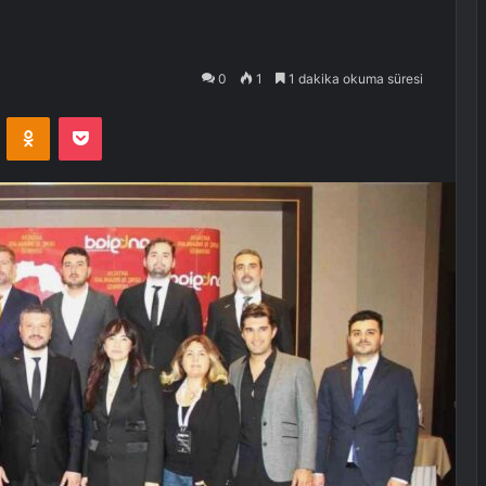
0
1
1 dakika okuma süresi
VKontakte
Odnoklassniki
Pocket