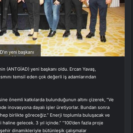
nin (ANTGİAD) yeni başkanı oldu. Ercan Yavaş,
ısmını temsil eden çok değerli iş adamlarından
sine önemli katkılarda bulunduğunun altını çizerek, “Ve
inde inovasyona dayalı işler üretiyorlar. Bundan sonra
ep birlikte göreceğiz.” Enerji toplumla buluşacak ve
haline gelecek. 3 yıl içinde.” “100’den fazla proje
 şehir dinamikleriyle bütünleşik çalışmalar