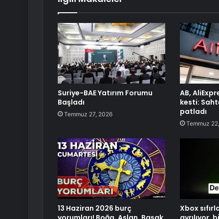
Suriye-BAE Yatırım Forumu
AB, AliExpr
Başladı
kesti: Saht
patladı
Temmuz 27, 2026
Temmuz 22,
13 Haziran 2026 burç
Xbox sıfırl
yorumları! Boğa, Aslan, Başak
ayrılıyor, b