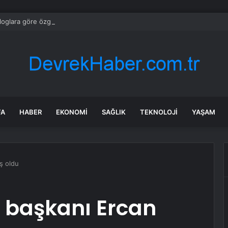
loglara göre özgüveni düşük insanların ağzından düşürmediği 10 cümle
FA
HABER
EKONOMI
SAĞLIK
TEKNOLOJI
YAŞAM
ş oldu
 başkanı Ercan