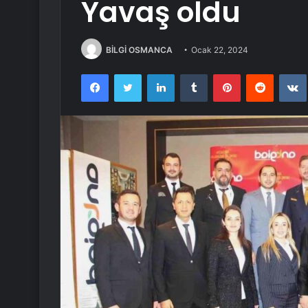
Yavaş oldu
BİLGİ OSMANCA
Ocak 22, 2024
Facebook
Twitter
LinkedIn
Tumblr
Pinterest
Reddit