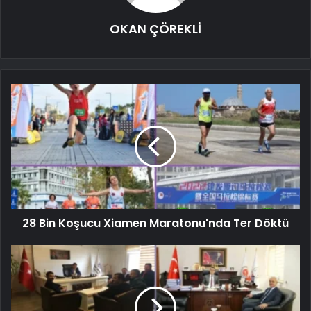
OKAN ÇÖREKLİ
28 Bin Koşucu Xiamen Maratonu'nda Ter Döktü