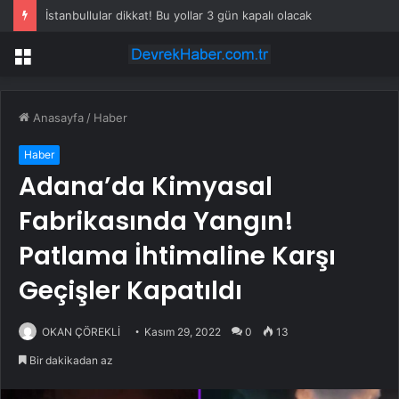
İstanbullular dikkat! Bu yollar 3 gün kapalı olacak
Menü
Anasayfa
/
Haber
Haber
Adana’da Kimyasal
Fabrikasında Yangın!
Patlama İhtimaline Karşı
Geçişler Kapatıldı
OKAN ÇÖREKLİ
Kasım 29, 2022
0
13
Bir dakikadan az