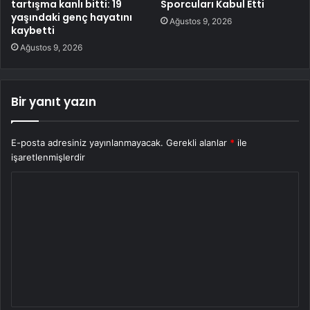
tartışma kanlı bitti: 19
Sporcuları Kabul Etti
yaşındaki genç hayatını
Ağustos 9, 2026
kaybetti
Ağustos 9, 2026
Bir yanıt yazın
E-posta adresiniz yayınlanmayacak.
Gerekli alanlar
*
ile
işaretlenmişlerdir
Y
o
r
u
m
*