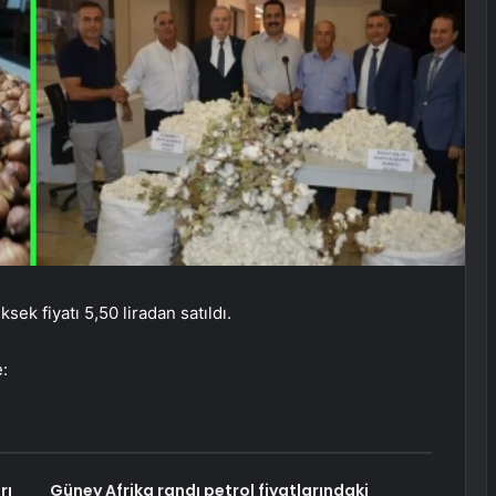
ek fiyatı 5,50 liradan satıldı.
e:
rı
Güney Afrika randı petrol fiyatlarındaki