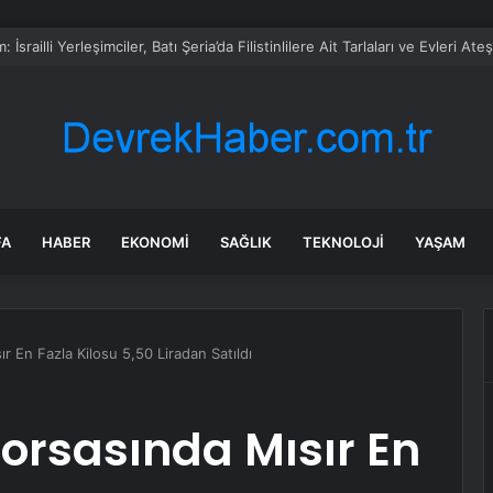
lük’te Müzik Mevsimi Açıldı
FA
HABER
EKONOMI
SAĞLIK
TEKNOLOJI
YAŞAM
r En Fazla Kilosu 5,50 Liradan Satıldı
orsasında Mısır En