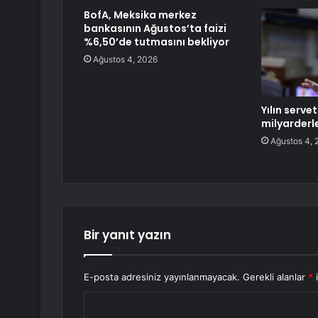
BofA, Meksika merkez
bankasının Ağustos’ta faizi
%6,50’de tutmasını bekliyor
Ağustos 4, 2026
Yılın serve
milyarderle
Ağustos 4, 
Bir yanıt yazın
E-posta adresiniz yayınlanmayacak.
Gerekli alanlar
*
i
Y