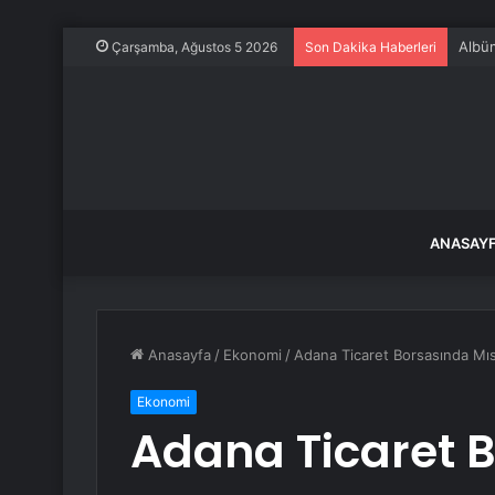
Gümüş
Çarşamba, Ağustos 5 2026
Son Dakika Haberleri
ANASAY
Anasayfa
/
Ekonomi
/
Adana Ticaret Borsasında Mısı
Ekonomi
Adana Ticaret B