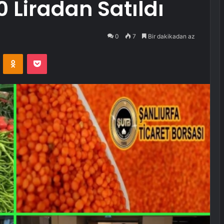
0 Liradan Satıldı
0
7
Bir dakikadan az
VKontakte
Odnoklassniki
Pocket