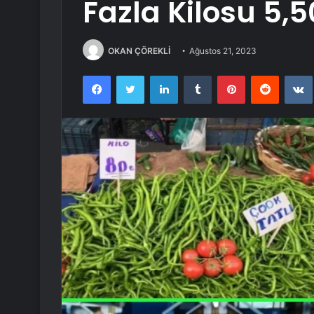
Fazla Kilosu 5,5
OKAN ÇÖREKLİ
Ağustos 21, 2023
Facebook
Twitter
LinkedIn
Tumblr
Pinterest
Reddit