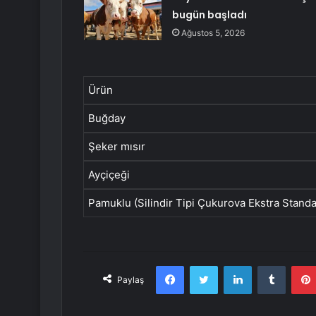
bugün başladı
Ağustos 5, 2026
Ürün
Buğday
Şeker mısır
Ayçiçeği
Pamuklu (Silindir Tipi Çukurova Ekstra Standa
Facebook
Twitter
LinkedIn
Tumbl
Paylaş