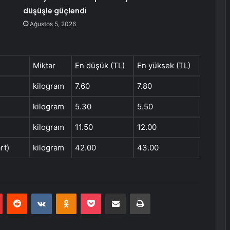
düşüşle güçlendi
Ağustos 5, 2026
Miktar
En düşük (TL)
En yüksek (TL)
kilogram
7.60
7.80
kilogram
5.30
5.50
kilogram
11.50
12.00
rt)
kilogram
42.00
43.00
r
Pinterest
Reddit
VKontakte
Odnoklassniki
Pocket
E-Posta ile paylaş
Yazdır