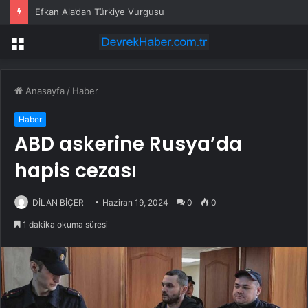
Efkan Ala’dan Türkiye Vurgusu
Menü
Anasayfa
/
Haber
Haber
ABD askerine Rusya’da
hapis cezası
DİLAN BİÇER
Haziran 19, 2024
0
0
1 dakika okuma süresi