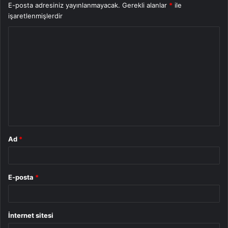
E-posta adresiniz yayınlanmayacak.
Gerekli alanlar
*
ile
işaretlenmişlerdir
Y
o
r
u
m
*
Ad
*
E-posta
*
İnternet sitesi