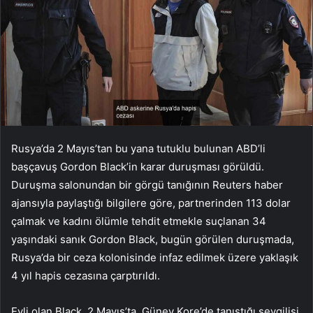
Rusya’da 2 Mayıs’tan bu yana tutuklu bulunan ABD’li
başçavuş Gordon Black’in karar duruşması görüldü.
Duruşma salonundan bir görgü tanığının Reuters haber
ajansıyla paylaştığı bilgilere göre, partnerinden 113 dolar
çalmak ve kadını ölümle tehdit etmekle suçlanan 34
yaşındaki sanık Gordon Black, bugün görülen duruşmada,
Rusya’da bir ceza kolonisinde infaz edilmek üzere yaklaşık
4 yıl hapis cezasına çarptırıldı.
Evli olan Black, 2 Mayıs’ta, Güney Kore’de tanıştığı sevgilisi