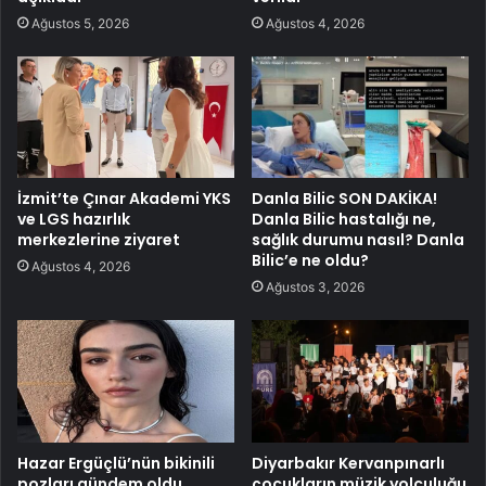
Ağustos 5, 2026
Ağustos 4, 2026
İzmit’te Çınar Akademi YKS
Danla Bilic SON DAKİKA!
ve LGS hazırlık
Danla Bilic hastalığı ne,
merkezlerine ziyaret
sağlık durumu nasıl? Danla
Bilic’e ne oldu?
Ağustos 4, 2026
Ağustos 3, 2026
Hazar Ergüçlü’nün bikinili
Diyarbakır Kervanpınarlı
pozları gündem oldu
çocukların müzik yolculuğu