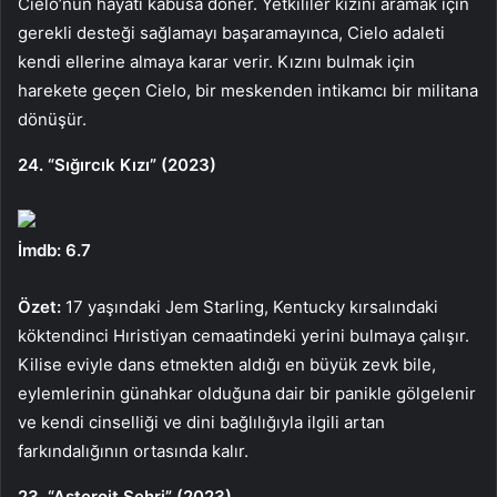
Cielo’nun hayatı kabusa döner. Yetkililer kızını aramak için
gerekli desteği sağlamayı başaramayınca, Cielo adaleti
kendi ellerine almaya karar verir. Kızını bulmak için
harekete geçen Cielo, bir meskenden intikamcı bir militana
dönüşür.
24. “Sığırcık Kızı” (2023)
İmdb: 6.7
Özet:
17 yaşındaki Jem Starling, Kentucky kırsalındaki
köktendinci Hıristiyan cemaatindeki yerini bulmaya çalışır.
Kilise eviyle dans etmekten aldığı en büyük zevk bile,
eylemlerinin günahkar olduğuna dair bir panikle gölgelenir
ve kendi cinselliği ve dini bağlılığıyla ilgili artan
farkındalığının ortasında kalır.
23. “Asteroit Şehri” (2023)