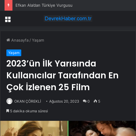
İzmir GEDİZ elektrik kesintisi! 21-22 Temmuz İzmir’de elektrik kesintisi ne zaman bitecek, elektrikler ne zaman gelecek?
Menü
Anasayfa
/
Yaşam
Yaşam
2023’ün İlk Yarısında
Kullanıcılar Tarafından En
Çok İzlenen 25 Film
OKAN ÇÖREKLİ
Ağustos 20, 2023
0
5
5 dakika okuma süresi