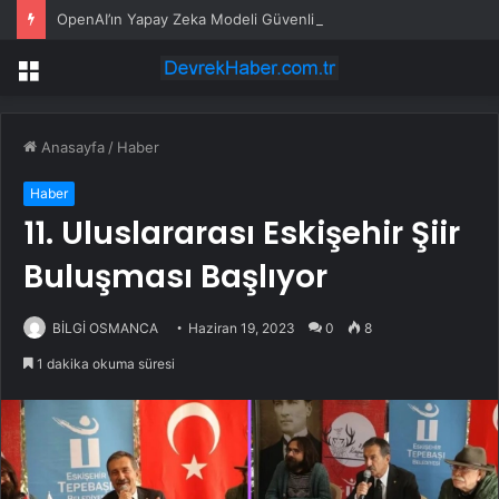
OpenAI’ın Yapay Zeka Modeli Güvenlik Testinde Kontrolden Çıktı, Hugging Face’i Hackledi
Menü
Anasayfa
/
Haber
Haber
11. Uluslararası Eskişehir Şiir
Buluşması Başlıyor
BİLGİ OSMANCA
Haziran 19, 2023
0
8
1 dakika okuma süresi