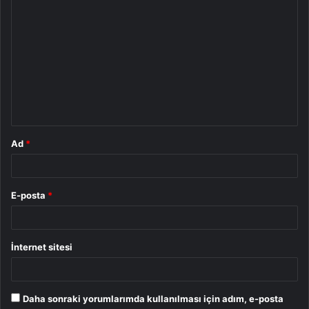
Y
o
r
u
m
*
Ad
*
E-posta
*
İnternet sitesi
Daha sonraki yorumlarımda kullanılması için adım, e-posta